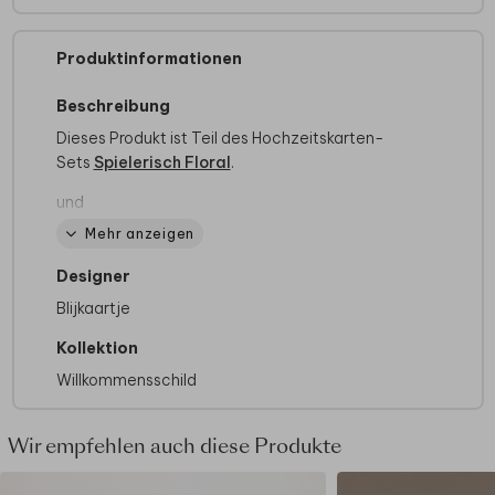
Produktinformationen
Beschreibung
Dieses Produkt ist Teil des Hochzeitskarten-
Sets
Spielerisch Floral
.
und
"
Fieldflowers
".
Mehr anzeigen
- Dieses Schild ist aus Reboard-Karton
Designer
gefertigt.
Blijkaartje
Dicke: 10 mm.
-Nachhaltig: aus Karton hergestellt, 100%
Kollektion
recycelbar.
Willkommensschild
Außergewöhnlich leichtes Material mit
glatter, weißer Oberfläche.
Verfügt im Inneren über eine einzigartige
Wir empfehlen auch diese Produkte
Wabenstruktur aus Kraftpapier, die für
Robustheit und Stabilität sorgt. Die Waben