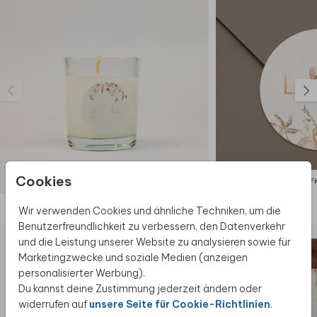
sind an den Seiten des Schildes sichtbar.
Für den Innenbereich geeignet.
Wenn du dieses Design lieber auf einem
anderen Material gedruckt haben willst oder
als Poster haben möchtest, dann
kontaktiere uns gerne.
💰 Budgettipp: Dieses Design ist auch als
großes
Poster
erhältlich. Auf Anfrage können wir jedes
Design auf das gewünschte Produkt übertragen.
Cookies
AUFKLEBER
AUF
Diese Produkte könnten dir auch gefallen
Wir verwenden Cookies und ähnliche Techniken, um die
Benutzerfreundlichkeit zu verbessern, den Datenverkehr
und die Leistung unserer Website zu analysieren sowie für
Marketingzwecke und soziale Medien (anzeigen
personalisierter Werbung).
Du kannst deine Zustimmung jederzeit ändern oder
widerrufen auf
unsere Seite für Cookie-Richtlinien
.