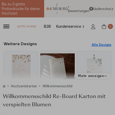
Bis zu 3 gratis
/
+
Probedrucke für deine
4.74
5
18.150
Käuferschutz
Bewertungen
-
Hochzeit
B2B
Kundenservice
0
Weitere Designs
Alle Designs
Mehr anzeigen
Hochzeitskarten
Willkommensschild
Willkommensschild Re-Board Karton mit
verspielten Blumen