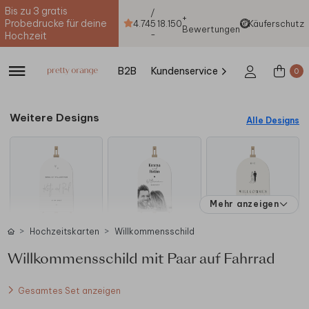
Bis zu 3 gratis
/
+
Probedrucke für deine
4.74
5
18.150
Käuferschutz
Bewertungen
-
Hochzeit
B2B
Kundenservice
0
Weitere Designs
Alle Designs
Mehr anzeigen
Hochzeitskarten
Willkommensschild
Willkommensschild mit Paar auf Fahrrad
Gesamtes Set anzeigen