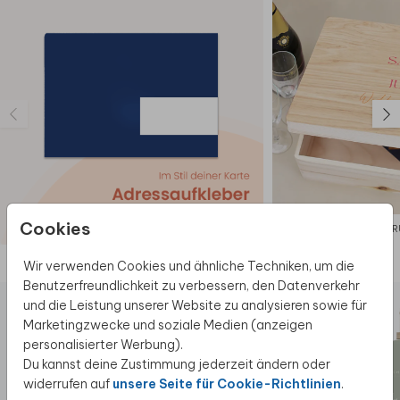
Kundenservice.
💰 Budgettipp: Dieses Design ist auch als
großes
Poster
erhältlich. Auf Anfrage können wir jedes
Design auf das gewünschte Produkt übertragen.
Cookies
ERINNER
Diese Produkte könnten dir auch gefallen
Wir verwenden Cookies und ähnliche Techniken, um die
Benutzerfreundlichkeit zu verbessern, den Datenverkehr
und die Leistung unserer Website zu analysieren sowie für
Marketingzwecke und soziale Medien (anzeigen
personalisierter Werbung).
Du kannst deine Zustimmung jederzeit ändern oder
widerrufen auf
unsere Seite für Cookie-Richtlinien
.