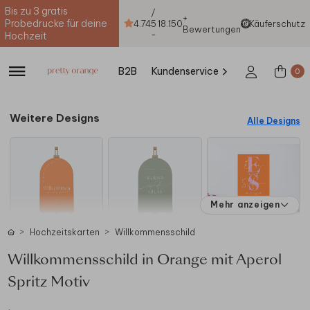
Bis zu 3 gratis
/
+
Probedrucke für deine
4.74
5
18.150
Käuferschutz
Bewertungen
-
Hochzeit
B2B
Kundenservice
0
Weitere Designs
Alle Designs
Mehr anzeigen
Hochzeitskarten
Willkommensschild
Willkommensschild in Orange mit Aperol
Spritz Motiv