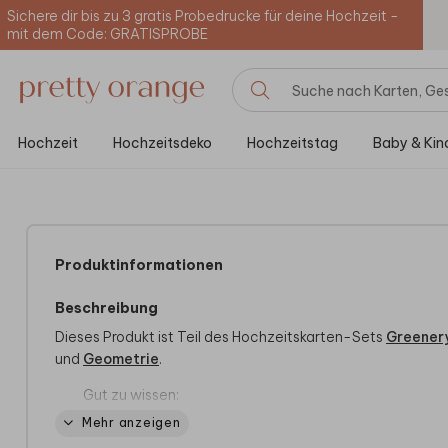
Sichere dir bis zu 3 gratis Probedrucke für deine Hochzeit -
mit dem Code: GRATISPROBE
Hochzeit
Hochzeitsdeko
Hochzeitstag
Baby & Kin
Produktinformationen
Beschreibung
Dieses Produkt ist Teil des Hochzeitskarten-Sets
Greener
und
Geometrie
.
Gut zu wissen:
Wir zeigen online einen grauen Hintergrund. In Wirklichk
Mehr anzeigen
handelt es sich um transparentes Acrylglas.