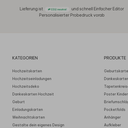
Lieferung ist
und schnell
Einfacher Editor
Personalisierter Probedruck vorab
KATEGORIEN
PRODUKTE
Hochzeitskarten
Geburtskart
Hochzeitseinladungen
Dankeskarte
Hochzeitsdeko
Tapetenkreis
Dankeskarten Hochzeit
Poster Kinde
Geburt
Briefumschlä
Einladungskarten
Pocketfolds
Weihnachtskarten
Anhänger
Gestalte dein eigenes Design
Aufkleber