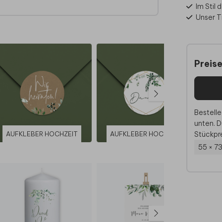
Im Stil 
Unser Ti
immte
Preis
Bestelle
unten. D
Stückpre
AUFKLEBER HOCHZEIT
AUFKLEBER HOCHZEIT
AU
55 × 7