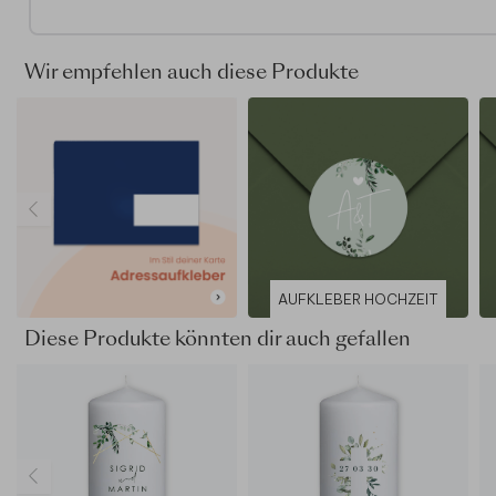
Aus Acrylglas gefertigt (5mm dickes Plexiglas)
Acrylschilder sind nur mit Dateien im SVG-Format
kompatibel
Wir empfehlen auch diese Produkte
Transparente Bereiche von PNG Dateien werden weiß
eingefärbt. Verwende deshalb keine PNG Dateien
Möglicherweise sind aufgrund des Dateiformats best
Abbildungen des Online-Editors nicht verfügbar
Bei Fragen oder Anpassungswünschen hilft dir unser
Kundenservice sehr gerne weiter
AUFKLEBER HOCHZEIT
Diese Produkte könnten dir auch gefallen