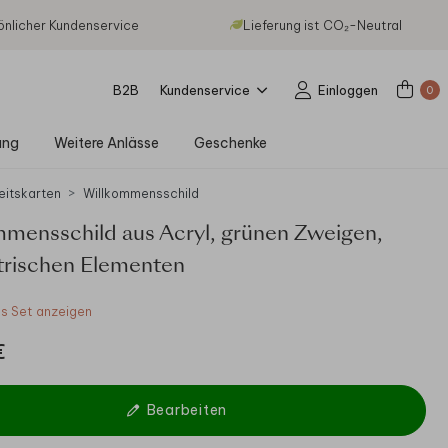
önlicher Kundenservice
Lieferung ist CO₂-Neutral
B2B
Kundenservice
Einloggen
0
ung
Weitere Anlässe
Geschenke
eitskarten
Willkommensschild
mmensschild aus Acryl, grünen Zweigen,
rischen Elementen
 Set anzeigen
€
Bearbeiten