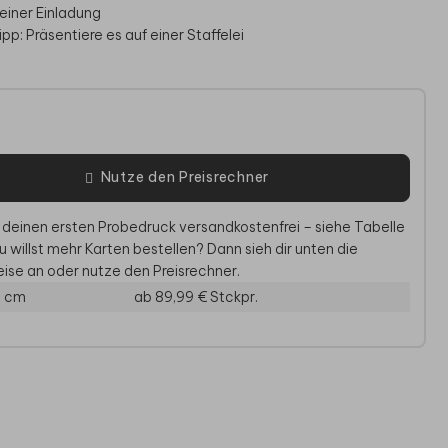
deiner Einladung
pp: Präsentiere es auf einer Staffelei
e
Nutze den Preisrechner
 deinen ersten Probedruck versandkostenfrei – siehe Tabelle
u willst mehr Karten bestellen? Dann sieh dir unten die
ise an oder nutze den Preisrechner.
FKLEBER HOCHZEIT
DANKESKARTE
EI
3 cm
ab 89,99 €
Stckpr.