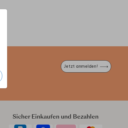
TERABEND EINLADUNG
HOCHZEITSKERZE
WILLK
e
Jetzt anmelden!
Sicher Einkaufen und Bezahlen