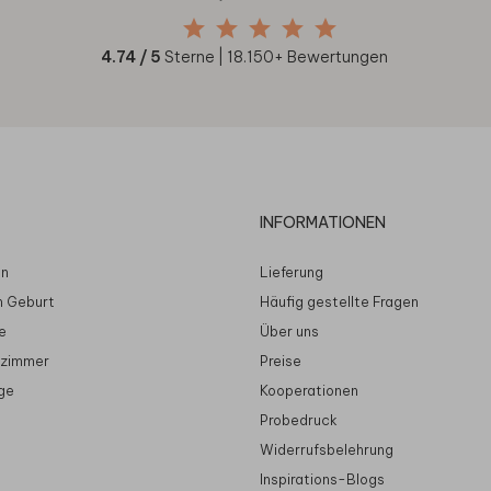
4.74
/ 5
Sterne |
18.150
+ Bewertungen
INFORMATIONEN
en
Lieferung
n Geburt
Häufig gestellte Fragen
e
Über uns
rzimmer
Preise
ge
Kooperationen
Probedruck
Widerrufsbelehrung
Inspirations-Blogs