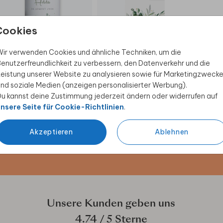
Cookies
HOCHZEITSKERZE
WILLKOMMENSSCHILD
POL
ir verwenden Cookies und ähnliche Techniken, um die
enutzerfreundlichkeit zu verbessern, den Datenverkehr und die
eistung unserer Website zu analysieren sowie für Marketingzweck
nd soziale Medien (anzeigen personalisierter Werbung).
u kannst deine Zustimmung jederzeit ändern oder widerrufen auf
 Rabatt sichern
nsere Seite für Cookie-Richtlinien
.
ive Angebote, kreative
Akzeptieren
Ablehnen
duktwelt. Als Dankeschön
Unsere Kunden geben uns
4.74
/ 5 Sterne