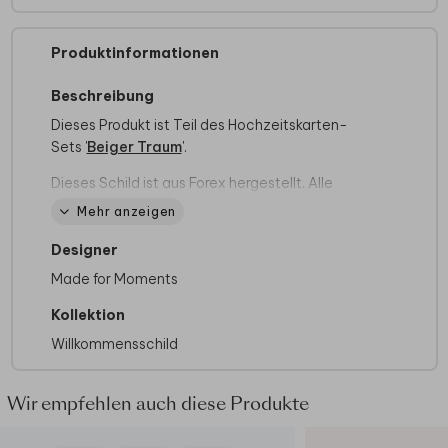
Produktinformationen
Beschreibung
Dieses Produkt ist Teil des Hochzeitskarten-
Sets '
Beiger Traum
'.
Dieses Schild ist aus Forex hergestellt. Alle
wichtigen Informationen zu unseren Schildern
Mehr anzeigen
findest du
hier
.
Designer
In "Abbildungen und Gestaltungselemente" in
Made for Moments
unserem Editor findet ihr viele Symbole und
Motive für euren Tagesablauf.
Kollektion
Willkommensschild
Wir empfehlen auch diese Produkte