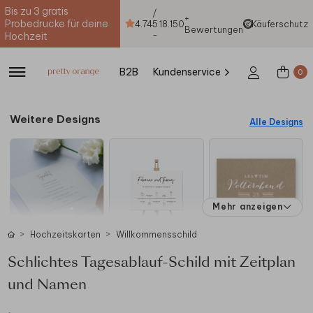
Bis zu 3 gratis
/
+
Probedrucke für deine
4.74
5
18.150
Käuferschutz
Bewertungen
-
Hochzeit
B2B
Kundenservice
0
Weitere Designs
Alle Designs
Mehr anzeigen
Hochzeitskarten
Willkommensschild
Schlichtes Tagesablauf-Schild mit Zeitplan
und Namen