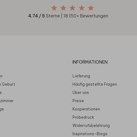
4.74
/ 5
Sterne |
18.150
+ Bewertungen
INFORMATIONEN
en
Lieferung
n Geburt
Häufig gestellte Fragen
e
Über uns
rzimmer
Preise
ge
Kooperationen
Probedruck
Widerrufsbelehrung
Inspirations-Blogs