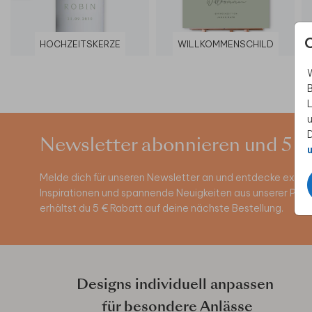
HOCHZEITSKERZE
WILLKOMMENSCHILD
W
B
L
u
D
Newsletter abonnieren und 5 €
u
Melde dich für unseren Newsletter an und entdecke exklus
Inspirationen und spannende Neuigkeiten aus unserer Pro
erhältst du 5 € Rabatt auf deine nächste Bestellung.
Designs individuell anpassen
für besondere Anlässe