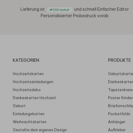
Lieferung ist
und schnell
Einfacher Editor
Personalisierter Probedruck vorab
KATEGORIEN
PRODUKTE
Hochzeitskarten
Geburtskart
Hochzeitseinladungen
Dankeskarte
Hochzeitsdeko
Tapetenkreis
Dankeskarten Hochzeit
Poster Kinde
Geburt
Briefumschlä
Einladungskarten
Pocketfolds
Weihnachtskarten
Anhänger
Gestalte dein eigenes Design
Aufkleber