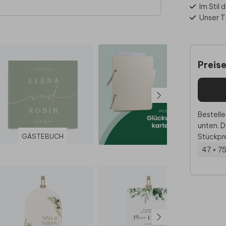
Im Stil 
Unser Ti
zu
du
Preis
im
zen wir
Bestelle
unten. D
Stückpre
GÄSTEBUCH
47 × 7