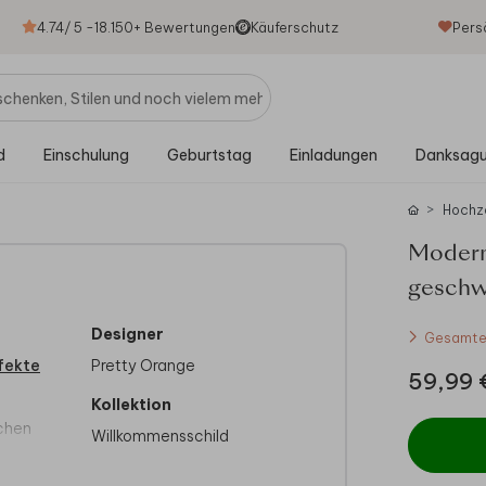
4.74
/ 5 -
18.150
+ Bewertungen
Käuferschutz
Pers
d
Einschulung
Geburtstag
Einladungen
Danksag
Hochz
Modern
geschw
Designer
Gesamtes
fekte
Pretty Orange
59,99 
Kollektion
ichen
Willkommensschild
Karten