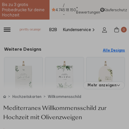
Bis zu 3 gratis
/
+
Probedrucke für deine
4.74
5
18.150
Käuferschutz
Bewertungen
-
Hochzeit
B2B
Kundenservice
0
Weitere Designs
Alle Designs
Mehr anzeigen
Hochzeitskarten
Willkommensschild
Mediterranes Willkommensschild zur
Hochzeit mit Olivenzweigen