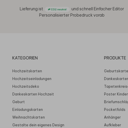
Lieferung ist
und schnell
Einfacher Editor
Personalisierter Probedruck vorab
KATEGORIEN
PRODUKTE
Hochzeitskarten
Geburtskart
Hochzeitseinladungen
Dankeskarte
Hochzeitsdeko
Tapetenkreis
Dankeskarten Hochzeit
Poster Kinde
Geburt
Briefumschlä
Einladungskarten
Pocketfolds
Weihnachtskarten
Anhänger
Gestalte dein eigenes Design
Aufkleber