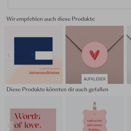
Dieses Design ist auch als
Schild aus Kunststoff, Holz od
nachhaltigem Karton
erhältlich. Auf Anfrage können wir j
Design auf das gewünschte Produkt übertragen.
Wir empfehlen auch diese Produkte
AUFKLEBER
Diese Produkte könnten dir auch gefallen