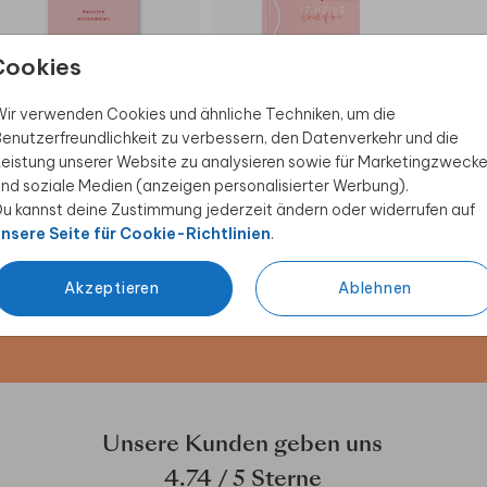
Cookies
WILLKOMMENSCHILD
GÄSTEBUCH
WI
ir verwenden Cookies und ähnliche Techniken, um die
enutzerfreundlichkeit zu verbessern, den Datenverkehr und die
eistung unserer Website zu analysieren sowie für Marketingzweck
nd soziale Medien (anzeigen personalisierter Werbung).
u kannst deine Zustimmung jederzeit ändern oder widerrufen auf
 Rabatt sichern
nsere Seite für Cookie-Richtlinien
.
ive Angebote, kreative
Akzeptieren
Ablehnen
duktwelt. Als Dankeschön
Unsere Kunden geben uns
4.74
/ 5 Sterne