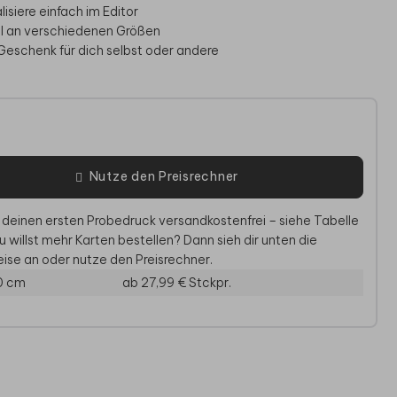
isiere einfach im Editor
 an verschiedenen Größen
s Geschenk für dich selbst oder andere
e
Nutze den Preisrechner
 deinen ersten Probedruck versandkostenfrei – siehe Tabelle
u willst mehr Karten bestellen? Dann sieh dir unten die
HOCHZEITKARTE
MENÜKARTE
FLAS
ise an oder nutze den Preisrechner.
0 cm
ab 27,99 €
Stckpr.