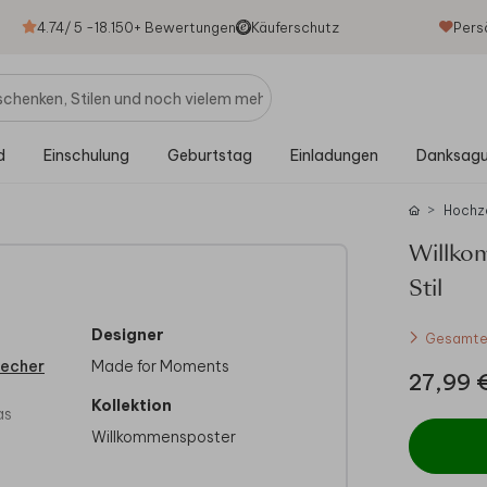
4.74
/ 5 -
18.150
+ Bewertungen
Käuferschutz
Pers
d
Einschulung
Geburtstag
Einladungen
Danksag
Hochz
Willko
Stil
Designer
Gesamtes
recher
Made for Moments
27,99 
Kollektion
as
Willkommensposter