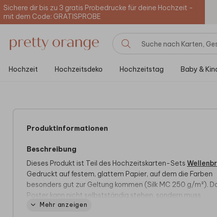
Sichere dir bis zu 3 gratis Probedrucke für deine Hochzeit -
mit dem Code: GRATISPROBE
Hochzeit
Hochzeitsdeko
Hochzeitstag
Baby & Kin
Produktinformationen
Beschreibung
Dieses Produkt ist Teil des Hochzeitskarten-Sets
Wellenb
Gedruckt auf festem, glattem Papier, auf dem die Farben
besonders gut zur Geltung kommen (Silk MC 250 g/m²). D
Poster kann nicht selbstständig stehen, sondern muss
Mehr anzeigen
eingerahmt oder z. B. mit Klebeband befestigt werden.