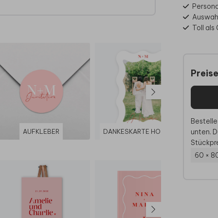
er
Personal
edes
Auswahl
Toll al
Preis
Bestelle
unten. D
AUFKLEBER
DANKESKARTE HOCHZEIT
Stückpre
60 × 8