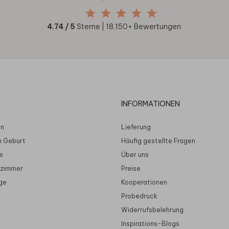
4.74
/ 5
Sterne |
18.150
+ Bewertungen
INFORMATIONEN
en
Lieferung
n Geburt
Häufig gestellte Fragen
e
Über uns
rzimmer
Preise
ge
Kooperationen
Probedruck
Widerrufsbelehrung
Inspirations-Blogs