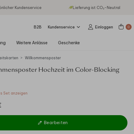
önlicher Kundenservice
Lieferung ist CO₂-Neutral
B2B
Kundenservice
Einloggen
0
ung
Weitere Anlässe
Geschenke
eitskarten
Willkommensposter
mmensposter Hochzeit im Color-Blocking
 Set anzeigen
€
Bearbeiten