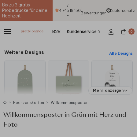
Bis zu 3 gratis
/
+
Probedrucke für deine
4.74
5
18.150
Käuferschutz
Bewertungen
-
Hochzeit
B2B
Kundenservice
0
Weitere Designs
Alle Designs
Mehr anzeigen
Hochzeitskarten
Willkommensposter
Willkommensposter in Grün mit Herz und
Foto