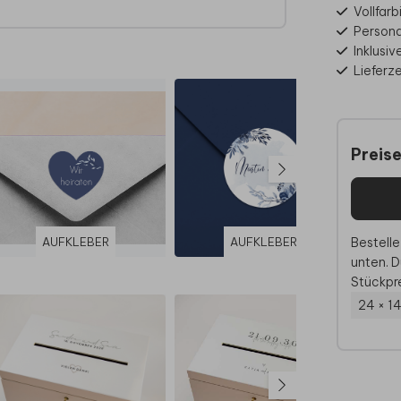
Vollfar
Personal
x aus
Inklusi
Lieferz
rd bei
,5 x
Preis
mm.
rseite
 mit
Bestelle
AUFKLEBER
AUFKLEBER
lzbox
unten. D
Stückpre
24 × 1