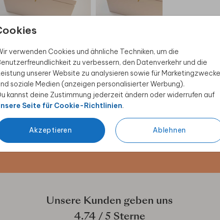
Cookies
KARTENBOX HOCHZEIT
KARTENBOX HOCHZEIT
ir verwenden Cookies und ähnliche Techniken, um die
enutzerfreundlichkeit zu verbessern, den Datenverkehr und die
eistung unserer Website zu analysieren sowie für Marketingzweck
nd soziale Medien (anzeigen personalisierter Werbung).
u kannst deine Zustimmung jederzeit ändern oder widerrufen auf
 Rabatt sichern
nsere Seite für Cookie-Richtlinien
.
ive Angebote, kreative
Akzeptieren
Ablehnen
duktwelt. Als Dankeschön
Unsere Kunden geben uns
4.74
/ 5 Sterne