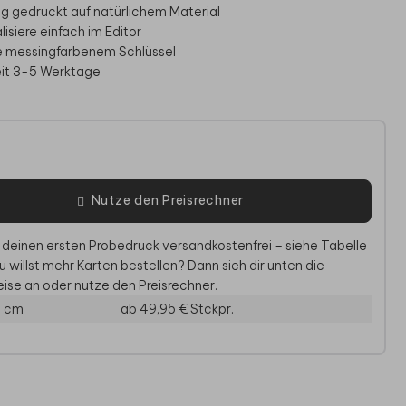
big gedruckt auf natürlichem Material
isiere einfach im Editor
ve messingfarbenem Schlüssel
eit 3-5 Werktage
e
Nutze den Preisrechner
 deinen ersten Probedruck versandkostenfrei – siehe Tabelle
EINLEGEBLATT
ERINNERUNGSKISTE
WILLK
u willst mehr Karten bestellen? Dann sieh dir unten die
ise an oder nutze den Preisrechner.
4 cm
ab 49,95 €
Stckpr.