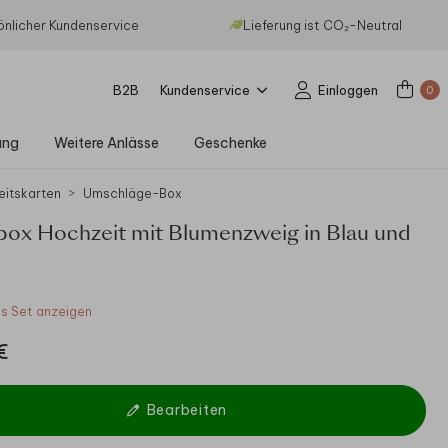
önlicher Kundenservice
Lieferung ist CO₂-Neutral
B2B
Kundenservice
Einloggen
0
ung
Weitere Anlässe
Geschenke
eitskarten
Umschläge-Box
box Hochzeit mit Blumenzweig in Blau und
 Set anzeigen
€
Bearbeiten