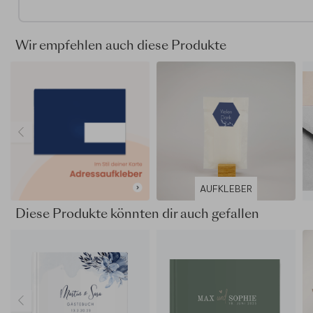
Holzbox mit geradem Briefschlitz: Dies ist eine Box aus
blankem Kiefernholz.
Weiße Holzbox mit abgerundetem Briefschlitz: Eine Bo
Wir empfehlen auch diese Produkte
Kiefernholz mit einem White Wash-Finish.
Die Box ist abschließbar; ein goldfarbener Schlüssel wi
Lieferung an der Innenseite der Box befestigt.
Die Abmessungen der Box betragen (BxHxT): 29,5 x 24
20 cm.
Briefschlitzgröße bei der Holzkiste ist 9 x 150 mm.
Briefschlitzgröße bei der weißen Holzkiste ist 9 x 210 
In beiden Versionen wird der Vollfarbdruck nur auf der Obe
der Box aufgebracht. Dank unserer speziellen Drucktechnik
AUFKLEBER
Deckweiß können wir auch weiße Farben im Design der Ho
integrieren.
Diese Produkte könnten dir auch gefallen