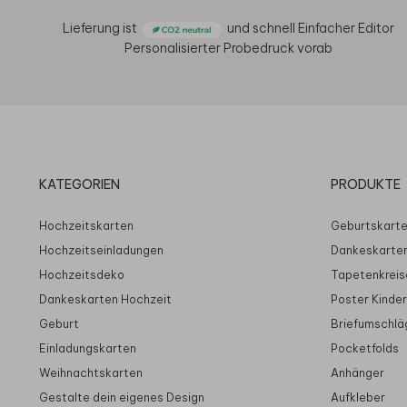
Lieferung ist
und schnell
Einfacher Editor
Personalisierter Probedruck vorab
KATEGORIEN
PRODUKTE
Hochzeitskarten
Geburtskart
Hochzeitseinladungen
Dankeskarte
Hochzeitsdeko
Tapetenkreis
Dankeskarten Hochzeit
Poster Kinde
Geburt
Briefumschlä
Einladungskarten
Pocketfolds
Weihnachtskarten
Anhänger
Gestalte dein eigenes Design
Aufkleber