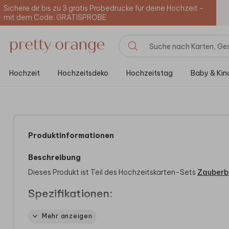
Sichere dir bis zu 3 gratis Probedrucke für deine Hochzeit -
mit dem Code: GRATISPROBE
Hochzeit
Hochzeitsdeko
Hochzeitstag
Baby & Kin
Produktinformationen
Beschreibung
Dieses Produkt ist Teil des Hochzeitskarten-Sets
Zauberb
Spezifikationen:
Wir bieten zwei verschiedene Versionen unserer Boxen an:
Mehr anzeigen