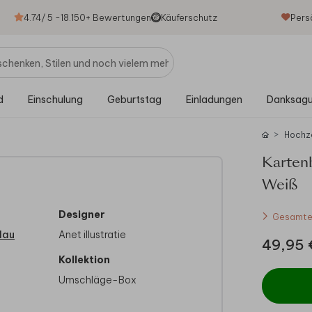
4.74
/ 5 -
18.150
+ Bewertungen
Käuferschutz
Pers
d
Einschulung
Geburtstag
Einladungen
Danksag
Hochz
Karten
Weiß
Designer
Gesamtes
lau
Anet illustratie
49,95 
Kollektion
Umschläge-Box