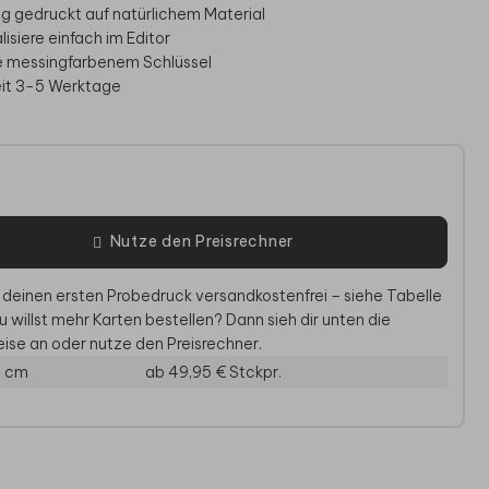
big gedruckt auf natürlichem Material
isiere einfach im Editor
ve messingfarbenem Schlüssel
eit 3-5 Werktage
e
Nutze den Preisrechner
 deinen ersten Probedruck versandkostenfrei – siehe Tabelle
AUFKLEBER
DANKESKARTE HOCHZEIT
ERIN
u willst mehr Karten bestellen? Dann sieh dir unten die
ise an oder nutze den Preisrechner.
4 cm
ab 49,95 €
Stckpr.