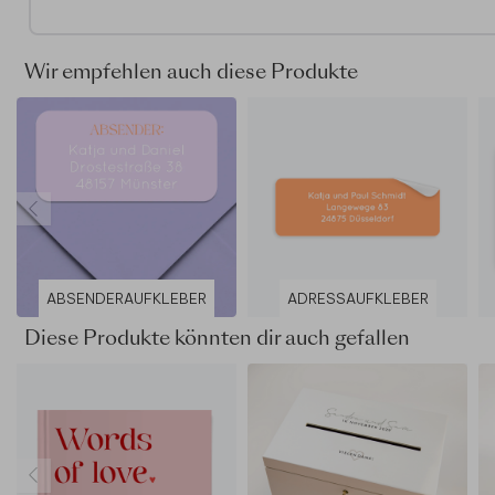
Holzbox mit geradem Briefschlitz: Dies ist eine Box aus
blankem Kiefernholz.
Weiße Holzbox mit abgerundetem Briefschlitz: Eine Bo
Wir empfehlen auch diese Produkte
Kiefernholz mit einem White Wash-Finish.
Die Box ist abschließbar; ein goldfarbener Schlüssel wi
Lieferung an der Innenseite der Box befestigt.
Die Abmessungen der Box betragen (BxHxT): 29 x 20 
cm.
Briefschlitzgröße bei der Holzkiste ist 9 x 150 mm.
Briefschlitzgröße bei der weißen Holzkiste ist 9 x 210 
In beiden Versionen wird der Vollfarbdruck nur auf der Obe
der Box aufgebracht. Dank unserer speziellen Drucktechnik
ABSENDERAUFKLEBER
ADRESSAUFKLEBER
Deckweiß können wir auch weiße Farben im Design der Ho
integrieren.
Diese Produkte könnten dir auch gefallen