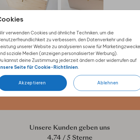
Cookies
KARTENBOX HOCHZEIT
KARTENBOX HOCHZEIT
KA
ir verwenden Cookies und ähnliche Techniken, um die
enutzerfreundlichkeit zu verbessern, den Datenverkehr und die
eistung unserer Website zu analysieren sowie für Marketingzweck
nd soziale Medien (anzeigen personalisierter Werbung).
u kannst deine Zustimmung jederzeit ändern oder widerrufen auf
 Rabatt sichern
nsere Seite für Cookie-Richtlinien
.
ive Angebote, kreative
Akzeptieren
Ablehnen
duktwelt. Als Dankeschön
Unsere Kunden geben uns
4.74
/ 5 Sterne