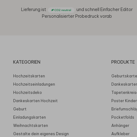
Lieferung ist
und schnell
Einfacher Editor
Personalisierter Probedruck vorab
KATEGORIEN
PRODUKTE
Hochzeitskarten
Geburtskart
Hochzeitseinladungen
Dankeskarte
Hochzeitsdeko
Tapetenkreis
Dankeskarten Hochzeit
Poster Kinde
Geburt
Briefumschlä
Einladungskarten
Pocketfolds
Weihnachtskarten
Anhänger
Gestalte dein eigenes Design
Aufkleber