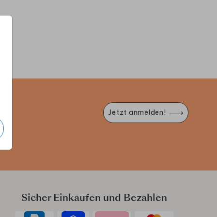
RTENBOX HOCHZEIT
KIRCHENHEFT
KARTE
e
Jetzt anmelden!
Sicher Einkaufen und Bezahlen