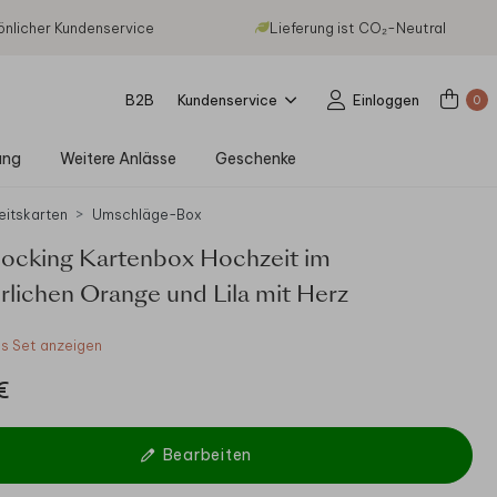
önlicher Kundenservice
Lieferung ist CO₂-Neutral
B2B
Kundenservice
Einloggen
0
ung
Weitere Anlässe
Geschenke
eitskarten
Umschläge-Box
locking Kartenbox Hochzeit im
lichen Orange und Lila mit Herz
 Set anzeigen
€
Bearbeiten