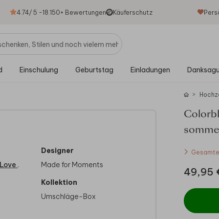
4.74
/ 5 -
18.150
+ Bewertungen
Käuferschutz
Pers
d
Einschulung
Geburtstag
Einladungen
Danksag
Hochz
Colorb
sommer
Designer
Gesamtes
 Love
.
Made for Moments
49,95 
Kollektion
Umschläge-Box