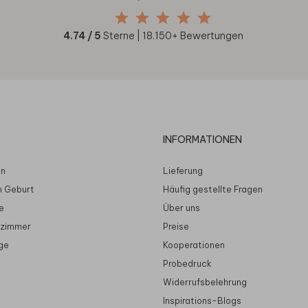
4.74
/ 5
Sterne |
18.150
+ Bewertungen
INFORMATIONEN
en
Lieferung
n Geburt
Häufig gestellte Fragen
e
Über uns
rzimmer
Preise
ge
Kooperationen
Probedruck
Widerrufsbelehrung
Inspirations-Blogs