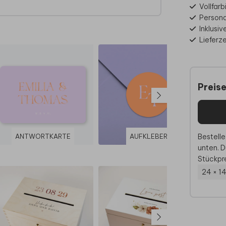
Vollfar
Personal
x aus
Inklusi
Lieferz
rd bei
x 20
Preis
mm.
rseite
 mit
Bestelle
ANTWORTKARTE
AUFKLEBER
lzbox
unten. D
Stückpre
24 × 1