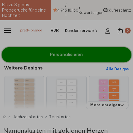
Bis zu 3 gratis
/
+
Probedrucke für deine
4.74
5
18.150
Käuferschutz
Bewertungen
-
Hochzeit
B2B
Kundenservice
0
Personalisieren
Weitere Designs
Alle Designs
Mehr anzeigen
Hochzeitskarten
Tischkarten
Namenskarten mit goldenen Herzen