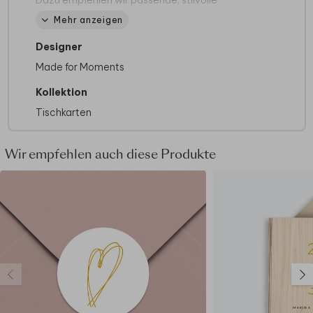
Dazu empfehlen wir passende, stilvolle
Namenskartenhalter aus Holz oder Metall
,
Mehr anzeigen
erhältlich in verschiedenen Formen.
Designer
Made for Moments
Kollektion
Tischkarten
Wir empfehlen auch diese Produkte