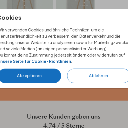
Cookies
WILLKOMMENSSCHILD
WILLKOMMENSSCHILD
ir verwenden Cookies und ähnliche Techniken, um die
enutzerfreundlichkeit zu verbessern, den Datenverkehr und die
eistung unserer Website zu analysieren sowie für Marketingzweck
nd soziale Medien (anzeigen personalisierter Werbung).
u kannst deine Zustimmung jederzeit ändern oder widerrufen auf
 Rabatt sichern
nsere Seite für Cookie-Richtlinien
.
ive Angebote, kreative
Akzeptieren
Ablehnen
duktwelt. Als Dankeschön
Unsere Kunden geben uns
4.74
/ 5 Sterne