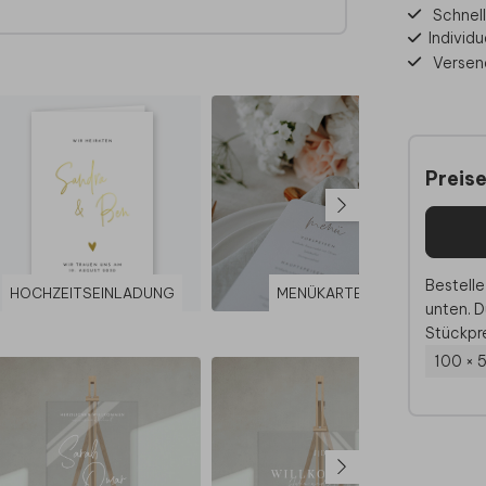
Schnell
Individu
teren
Versen
egels
Preis
n, um
en!
, nur
erne
Bestelle
HOCHZEITSEINLADUNG
MENÜKARTE
unten. D
Stückpre
100 × 