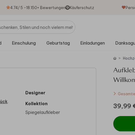
4.74
/ 5 -
18.150
+ Bewertungen
Käuferschutz
Pers
d
Einschulung
Geburtstag
Einladungen
Danksag
Hochz
Aufkleb
Willko
Designer
Gesamtes
lück
.
Kollektion
39,99 
Spiegelaufkleber