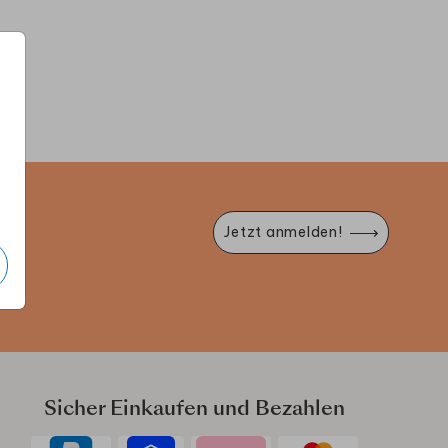
WINDLICHT
WILLKOMMENSSCHILD
GLÜCKWUN
e
Jetzt anmelden!
Sicher Einkaufen und Bezahlen