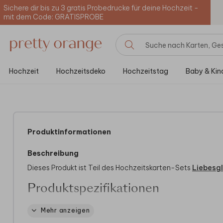
Sichere dir bis zu 3 gratis Probedrucke für deine Hochzeit -
mit dem Code: GRATISPROBE
Hochzeit
Hochzeitsdeko
Hochzeitstag
Baby & Kin
Produktinformationen
Beschreibung
Dieses Produkt ist Teil des Hochzeitskarten-Sets
Liebesg
Produktspezifikationen
Größe:
100x57 cm
Mehr anzeigen
Material:
Hochwertiges Vinyl