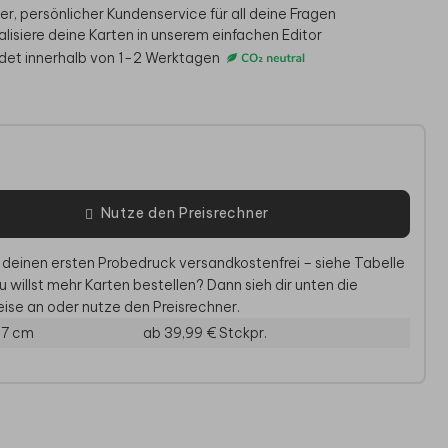
er, persönlicher Kundenservice für all deine Fragen
alisiere deine Karten in unserem einfachen Editor
det innerhalb von 1-2 Werktagen
e
Nutze den Preisrechner
 deinen ersten Probedruck versandkostenfrei – siehe Tabelle
DANKESKARTE
EINLEGEBLATT
SAVE-T
u willst mehr Karten bestellen? Dann sieh dir unten die
ise an oder nutze den Preisrechner.
57 cm
ab 39,99 €
Stckpr.