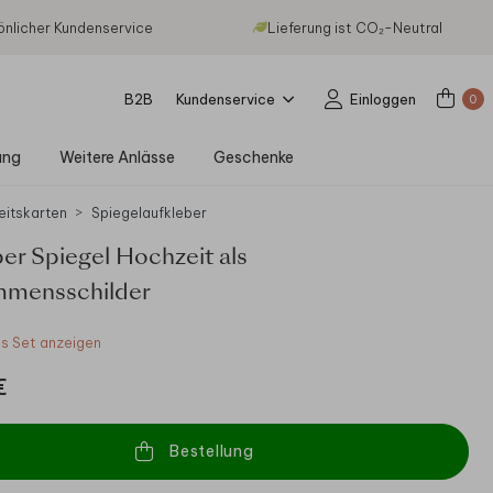
önlicher Kundenservice
Lieferung ist CO₂-Neutral
B2B
Kundenservice
Einloggen
0
ung
Weitere Anlässe
Geschenke
eitskarten
Spiegelaufkleber
er Spiegel Hochzeit als
mmensschilder
 Set anzeigen
€
Bestellung