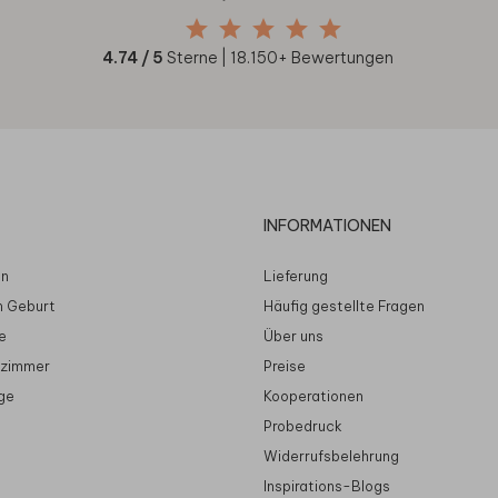
4.74
/ 5
Sterne |
18.150
+ Bewertungen
INFORMATIONEN
en
Lieferung
n Geburt
Häufig gestellte Fragen
e
Über uns
rzimmer
Preise
ge
Kooperationen
Probedruck
Widerrufsbelehrung
Inspirations-Blogs