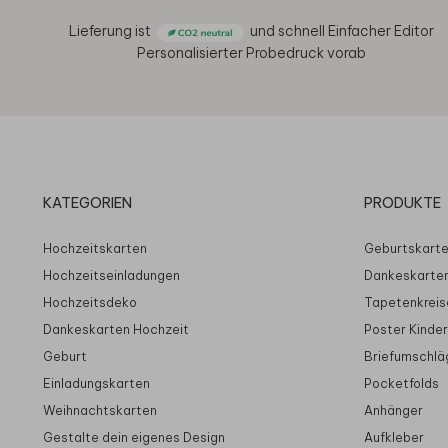
Lieferung ist
und schnell
Einfacher Editor
Personalisierter Probedruck vorab
KATEGORIEN
PRODUKTE
Hochzeitskarten
Geburtskart
Hochzeitseinladungen
Dankeskarte
Hochzeitsdeko
Tapetenkreis
Dankeskarten Hochzeit
Poster Kinde
Geburt
Briefumschlä
Einladungskarten
Pocketfolds
Weihnachtskarten
Anhänger
Gestalte dein eigenes Design
Aufkleber