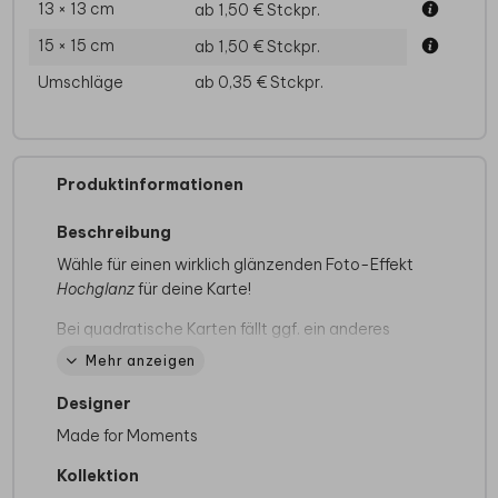
13 × 13 cm
ab 1,50 €
Stckpr.
15 × 15 cm
ab 1,50 €
Stckpr.
Umschläge
ab 0,35 €
Stckpr.
Produktinformationen
Beschreibung
Wähle für einen wirklich glänzenden Foto-Effekt
Hochglanz
für deine Karte!
Bei quadratische Karten fällt ggf. ein anderes
Briefporto an. Alle Infos findest du auf der
Mehr anzeigen
Website der Deutschen Post
. Zu diesem
Format erhältst du Umschläge in der Größe
Designer
14x12,5 cm. Format ändern ist möglich.
Made for Moments
Kollektion