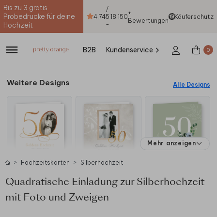
Bis zu 3 gratis
/
+
Probedrucke für deine
4.74
5
18.150
Käuferschutz
Bewertungen
-
Hochzeit
B2B
Kundenservice
0
Weitere Designs
Alle Designs
Mehr anzeigen
Hochzeitskarten
Silberhochzeit
Quadratische Einladung zur Silberhochzeit
mit Foto und Zweigen