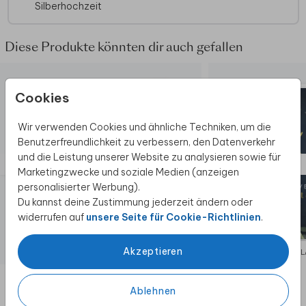
Silberhochzeit
Format erhältst du Umschläge in der Größe
14x12,5 cm. Format ändern ist möglich.
Diese Produkte könnten dir auch gefallen
Cookies
Wir verwenden Cookies und ähnliche Techniken, um die
Benutzerfreundlichkeit zu verbessern, den Datenverkehr
und die Leistung unserer Website zu analysieren sowie für
Marketingzwecke und soziale Medien (anzeigen
personalisierter Werbung).
Du kannst deine Zustimmung jederzeit ändern oder
widerrufen auf
unsere Seite für Cookie-Richtlinien
.
Akzeptieren
EINLADUNG
EIN
Ablehnen