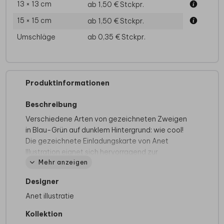
13 × 13 cm
ab 1,50 €
Stckpr.
15 × 15 cm
ab 1,50 €
Stckpr.
Umschläge
ab 0,35 €
Stckpr.
Produktinformationen
Beschreibung
Verschiedene Arten von gezeichneten Zweigen
in Blau-Grün auf dunklem Hintergrund: wie cool!
Die gezeichnete Einladungskarte von Anet
Illustration eignet sich hervorragend zur
Mehr anzeigen
Hochzeit. Schreibe deinen eigenen Text auf die
Innenseite und gestalte sie ganz nach deinem
Designer
persönlichen Geschmack.
Bei quadratische Karten fällt ggf. ein anderes
Anet illustratie
Briefporto an. Alle Infos findest du auf der
Kollektion
Website der Deutschen Post
. Zu diesem