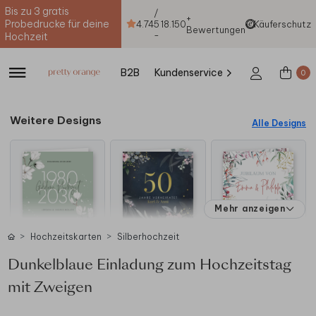
Bis zu 3 gratis
/
+
Probedrucke für deine
4.74
5
18.150
Käuferschutz
Bewertungen
-
Hochzeit
B2B
Kundenservice
0
Weitere Designs
Alle Designs
Mehr anzeigen
Hochzeitskarten
Silberhochzeit
Dunkelblaue Einladung zum Hochzeitstag
mit Zweigen