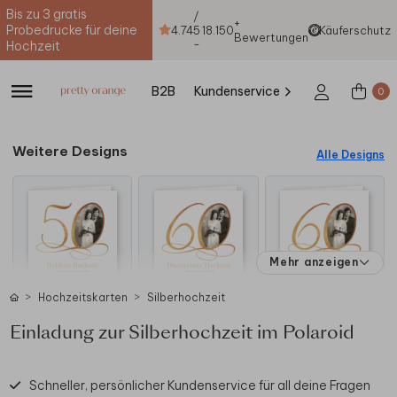
Bis zu 3 gratis
/
+
Probedrucke für deine
4.74
5
18.150
Käuferschutz
Bewertungen
-
Hochzeit
B2B
Kundenservice
0
Weitere Designs
Alle Designs
Mehr anzeigen
Hochzeitskarten
Silberhochzeit
Einladung zur Silberhochzeit im Polaroid
Schneller, persönlicher Kundenservice für all deine Fragen