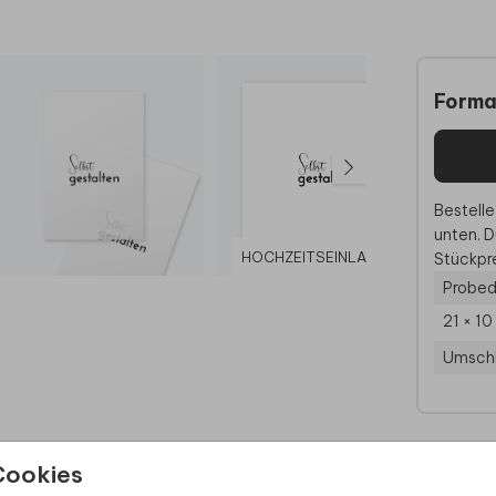
Forma
Bestelle
unten. D
HOCHZEITSEINLADUNG
HO
Stückpre
Probed
21 × 1
Umsch
Cookies