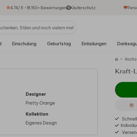
4.74
/ 5 -
18.150
+ Bewertungen
Käuferschutz
Pers
d
Einschulung
Geburtstag
Einladungen
Danksag
Hochz
Kraft-
Designer
Pretty Orange
Kollektion
Schnell
Eigenes Design
Individu
Versen