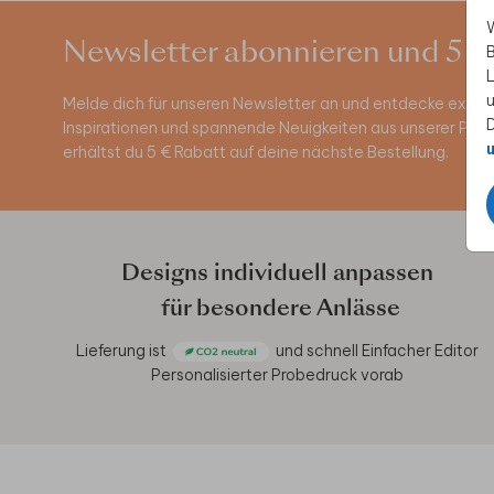
W
Newsletter abonnieren und 5 €
B
L
u
Melde dich für unseren Newsletter an und entdecke exklus
D
Inspirationen und spannende Neuigkeiten aus unserer Pro
u
erhältst du 5 € Rabatt auf deine nächste Bestellung.
Designs individuell anpassen
für besondere Anlässe
Lieferung ist
und schnell
Einfacher Editor
Personalisierter Probedruck vorab