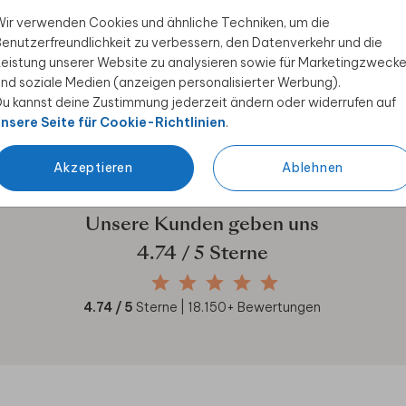
ir verwenden Cookies und ähnliche Techniken, um die
 Rabatt sichern
enutzerfreundlichkeit zu verbessern, den Datenverkehr und die
eistung unserer Website zu analysieren sowie für Marketingzweck
nd soziale Medien (anzeigen personalisierter Werbung).
ive Angebote, kreative
u kannst deine Zustimmung jederzeit ändern oder widerrufen auf
duktwelt. Als Dankeschön
nsere Seite für Cookie-Richtlinien
.
Akzeptieren
Ablehnen
Unsere Kunden geben uns
4.74
/ 5 Sterne
4.74
/ 5
Sterne |
18.150
+ Bewertungen