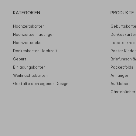
KATEGORIEN
PRODUKTE
Hochzeitskarten
Geburtskart
Hochzeitseinladungen
Dankeskarte
Hochzeitsdeko
Tapetenkreis
Dankeskarten Hochzeit
Poster Kinde
Geburt
Briefumschlä
Einladungskarten
Pocketfolds
Weihnachtskarten
Anhänger
Gestalte dein eigenes Design
Aufkleber
Gästebücher