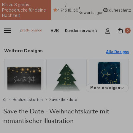
Bis zu 3 gratis
/
+
Probedrucke für deine
4.74
5
18.150
Käuferschutz
Bewertungen
-
Hochzeit
B2B
Kundenservice
0
Weitere Designs
Alle Designs
Mehr anzeigen
Hochzeitskarten
Save-the-date
Save the Date - Weihnachtskarte mit
romantischer Illustration