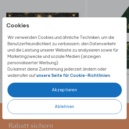
Cookies
Wir verwenden Cookies und ähnliche Techniken, um die
Benutzerfreundlichkeit zu verbessern, den Datenverkehr
und die Leistung unserer Website zu analysieren sowie für
Marketingzwecke und soziale Medien (anzeigen
personalisierter Werbung).
Du kannst deine Zustimmung jederzeit ändern oder
SAVE THE DATE
SAVE-THE
widerrufen auf
unsere Seite für Cookie-Richtlinien
.
Akzeptieren
Ablehnen
Newsletter abonnieren und 5 €
Rabatt sichern