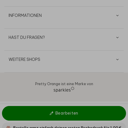
INFORMATIONEN
HAST DU FRAGEN?
WEITERE SHOPS
Pretty Orange ist eine Marke von
AGB
Datenschutz
Cookies
Impressum
© 2026
Bearbeiten
Bestelle ganz einfach deinen ersten Probedruck für
1,00 €