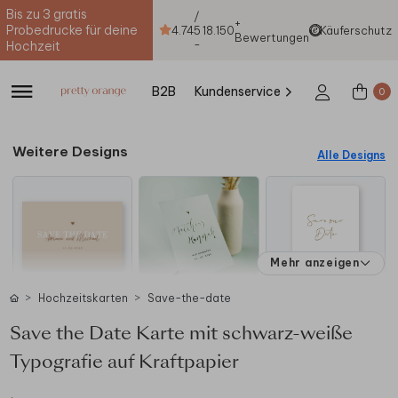
Bis zu 3 gratis
/
+
Probedrucke für deine
4.74
5
18.150
Käuferschutz
Bewertungen
-
Hochzeit
B2B
Kundenservice
0
Weitere Designs
Alle Designs
Mehr anzeigen
Hochzeitskarten
Save-the-date
Save the Date Karte mit schwarz-weiße
Typografie auf Kraftpapier