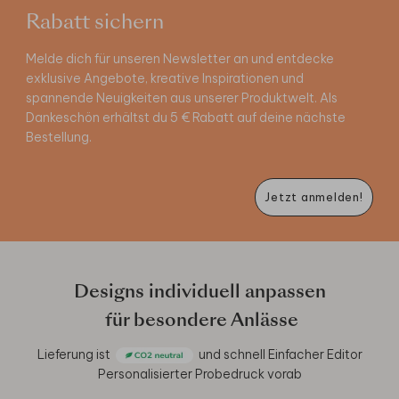
Rabatt sichern
Melde dich für unseren Newsletter an und entdecke
exklusive Angebote, kreative Inspirationen und
spannende Neuigkeiten aus unserer Produktwelt. Als
Dankeschön erhältst du 5 € Rabatt auf deine nächste
Bestellung.
Jetzt anmelden!
Designs individuell anpassen
für besondere Anlässe
Lieferung ist
und schnell
Einfacher Editor
Personalisierter Probedruck vorab