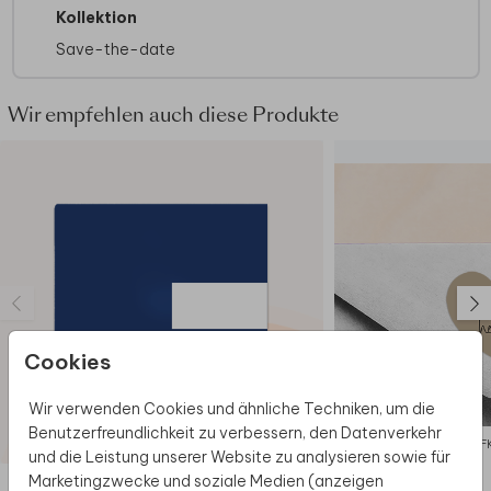
Kollektion
Möglicherweise sind aufgrund des
Dateiformats bestimmte Abbildungen des
Save-the-date
Online-Editors nicht verfügbar.
Wenn Foliendruck auf deiner Karte haben
möchtest, wähle eine Karte im Kraftpapier-
Wir empfehlen auch diese Produkte
Look aus, da das Drucken von Folie auf
echtem Kraftpapier nicht möglich ist.
Cookies
Wir verwenden Cookies und ähnliche Techniken, um die
Benutzerfreundlichkeit zu verbessern, den Datenverkehr
AUF
und die Leistung unserer Website zu analysieren sowie für
Marketingzwecke und soziale Medien (anzeigen
Diese Produkte könnten dir auch gefallen