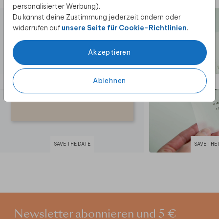
personalisierter Werbung).
Du kannst deine Zustimmung jederzeit ändern oder
widerrufen auf
unsere Seite für Cookie-Richtlinien
.
Akzeptieren
Ablehnen
SAVE THE DATE
SAVE THE
Newsletter abonnieren und 5 €