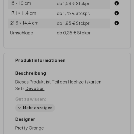
15 × 10 cm
ab 1,53 €
Stckpr.
17.1 × 11.4 cm
ab 1,75 €
Stckpr.
21.6 × 14.4 cm
ab 1,85 €
Stckpr.
Umschläge
ab 0,35 €
Stckpr.
Produktinformationen
Beschreibung
Dieses Produkt ist Teil des Hochzeitskarten-
Sets
Devotion
.
Gut zu wissen:
Kraftpapier ist sehr saugfähig, daher wird
Mehr anzeigen
das Design mit weißer Farbe grundiert.
Transparente Bereiche von PNG Dateien
Designer
werden weiß eingefärbt. Verwende deshalb
Pretty Orange
keine PNG Dateien.