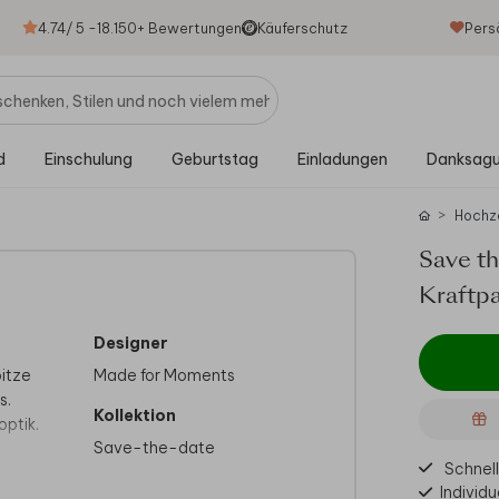
4.74
/ 5 -
18.150
+ Bewertungen
Käuferschutz
Pers
d
Einschulung
Geburtstag
Einladungen
Danksag
Hochz
Save th
Kraftp
Designer
pitze
Made for Moments
s.
Kollektion
ptik.
Save-the-date
Schnell
Individu