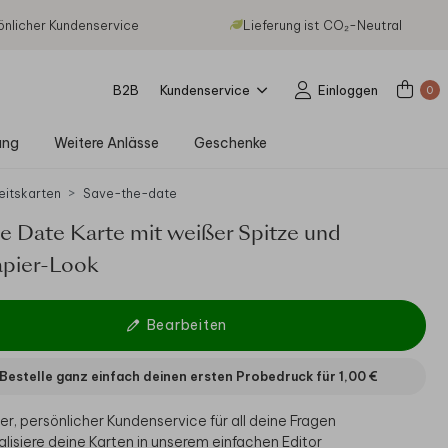
önlicher Kundenservice
Lieferung ist CO₂-Neutral
B2B
Kundenservice
Einloggen
0
ung
Weitere Anlässe
Geschenke
eitskarten
Save-the-date
e Date Karte mit weißer Spitze und
apier-Look
Bearbeiten
Bestelle ganz einfach deinen ersten Probedruck für
1,00 €
er, persönlicher Kundenservice für all deine Fragen
alisiere deine Karten in unserem einfachen Editor