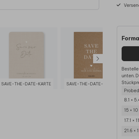
Versen
Forma
Bestelle
unten. D
Stückpre
SAVE-THE-DATE-KARTE
SAVE-THE-DATE-KARTE
SA
Probed
8.1 × 5
15 × 1
17.1 × 
21.6 × 