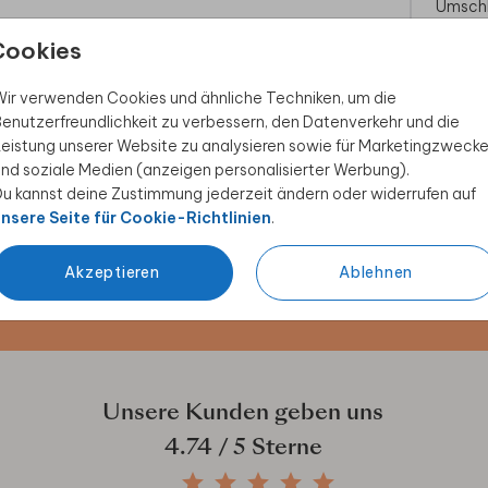
Umsch
Cookies
ir verwenden Cookies und ähnliche Techniken, um die
enutzerfreundlichkeit zu verbessern, den Datenverkehr und die
eistung unserer Website zu analysieren sowie für Marketingzweck
nd soziale Medien (anzeigen personalisierter Werbung).
 Rabatt sichern
u kannst deine Zustimmung jederzeit ändern oder widerrufen auf
nsere Seite für Cookie-Richtlinien
.
ive Angebote, kreative
duktwelt. Als Dankeschön
Akzeptieren
Ablehnen
Unsere Kunden geben uns
4.74
/ 5 Sterne