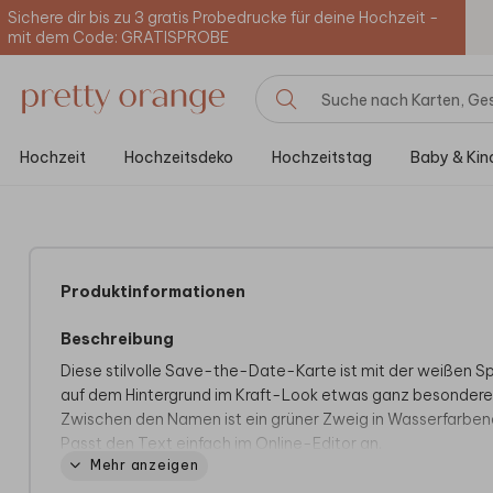
Sichere dir bis zu 3 gratis Probedrucke für deine Hochzeit -
mit dem Code: GRATISPROBE
Hochzeit
Hochzeitsdeko
Hochzeitstag
Baby & Kin
Produktinformationen
Beschreibung
Diese stilvolle Save-the-Date-Karte ist mit der weißen S
auf dem Hintergrund im Kraft-Look etwas ganz besondere
Zwischen den Namen ist ein grüner Zweig in Wasserfarbeno
Passt den Text einfach im Online-Editor an.
Mehr anzeigen