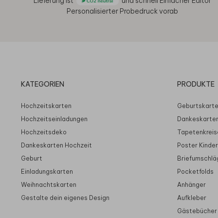
Lieferung ist
und schnell
Einfacher Editor
Personalisierter Probedruck vorab
KATEGORIEN
PRODUKTE
Hochzeitskarten
Geburtskart
Hochzeitseinladungen
Dankeskarte
Hochzeitsdeko
Tapetenkreis
Dankeskarten Hochzeit
Poster Kinde
Geburt
Briefumschlä
Einladungskarten
Pocketfolds
Weihnachtskarten
Anhänger
Gestalte dein eigenes Design
Aufkleber
Gästebücher