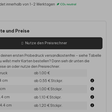
det innerhalb von 1-2 Werktagen
te und Preise
Nutze den Preisrechner
 deinen ersten Probedruck versandkostenfrei – siehe Tabelle
u willst mehr Karten bestellen? Dann sieh dir unten die
ise an oder nutze den Preisrechner.
VE-THE-DATE-KARTE
SAVE-THE-DATE-KARTE
SAV
ruck
ab 1,00 €
.4 cm
ab 0,55 €
Stckpr.
0 cm
ab 1,00 €
Stckpr.
11.4 cm
ab 1,10 €
Stckpr.
14.4 cm
ab 1,20 €
Stckpr.