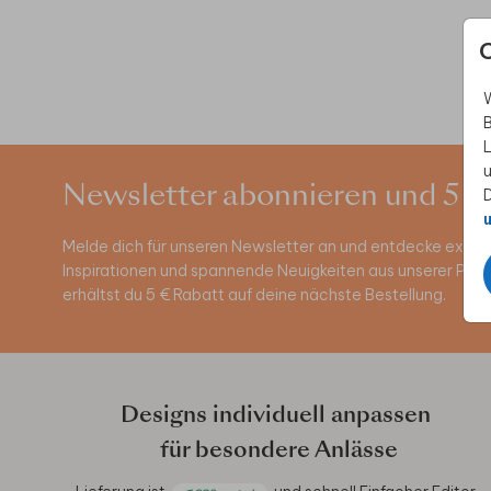
W
B
L
u
Newsletter abonnieren und 5 €
D
u
Melde dich für unseren Newsletter an und entdecke exklus
Inspirationen und spannende Neuigkeiten aus unserer Pro
erhältst du 5 € Rabatt auf deine nächste Bestellung.
Designs individuell anpassen
für besondere Anlässe