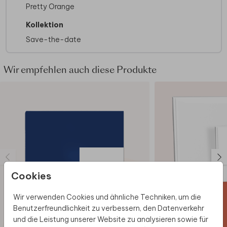
werden weiß eingefärbt. Verwende deshalb
Pretty Orange
keine PNG Dateien.
Kollektion
Möglicherweise sind aufgrund des
Dateiformats bestimmte Abbildungen des
Save-the-date
Online-Editors nicht verfügbar.
Wenn Foliendruck auf deiner Karte haben
möchtest, wähle eine Karte im Kraftpapier-
Wir empfehlen auch diese Produkte
Look aus, da das Drucken von Folie auf
echtem Kraftpapier nicht möglich ist.
Dazu empfehlen wir stylische Kartenhalter aus
echtem Holz, um die Karte in voller Pracht zu
präsentieren.
Hier
gelangst du direkt zur
Auswahl.
Wir haben auch viele andere Produkte mit
diesem Design im Sortiment. Sollte es für dein
Cookies
Traumformat noch fehlen, setzen wir es gerne
für dich um! Kontaktiere dazu einfach unseren
Wir verwenden Cookies und ähnliche Techniken, um die
Kundenservice.
Benutzerfreundlichkeit zu verbessern, den Datenverkehr
und die Leistung unserer Website zu analysieren sowie für
Bei quadratische Karten fällt ggf. ein anderes