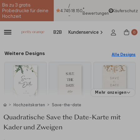
Bis zu 3 gratis
/
+
Probedrucke für deine
4.74
5
18.150
Käuferschutz
Bewertungen
-
Hochzeit
B2B
Kundenservice
0
Weitere Designs
Alle Designs
Mehr anzeigen
Hochzeitskarten
Save-the-date
Quadratische Save the Date-Karte mit
Kader und Zweigen