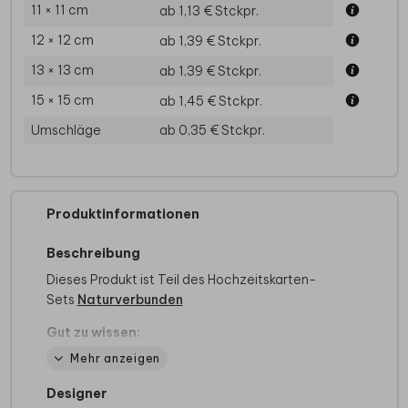
11 × 11 cm
ab 1,13 €
Stckpr.
12 × 12 cm
ab 1,39 €
Stckpr.
13 × 13 cm
ab 1,39 €
Stckpr.
15 × 15 cm
ab 1,45 €
Stckpr.
Umschläge
ab 0,35 €
Stckpr.
Produktinformationen
Beschreibung
Dieses Produkt ist Teil des Hochzeitskarten-
Sets
Naturverbunden
Gut zu wissen:
Kraftpapier ist sehr saugfähig, daher wird
Mehr anzeigen
das Design mit weißer Farbe grundiert.
Transparente Bereiche von PNG Dateien
Designer