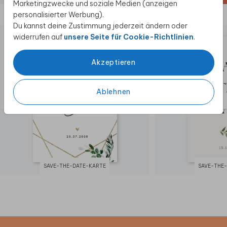
Marketingzwecke und soziale Medien (anzeigen
Briefporto an. Alle Infos findest du auf der
personalisierter Werbung).
Diese Produkte könnten dir auch gefallen
Website der Deutschen Post
. Zu diesem
Du kannst deine Zustimmung jederzeit ändern oder
Format erhältst du Umschläge in der Größe
widerrufen auf
unsere Seite für Cookie-Richtlinien
.
14x12,5 cm. Format ändern ist möglich.
Akzeptieren
Ablehnen
SAVE-THE-DATE-KARTE
SAVE-THE