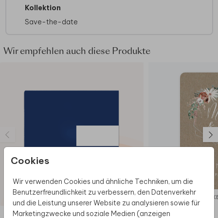
Kollektion
Möglicherweise sind aufgrund des
Dateiformats bestimmte Abbildungen des
Save-the-date
Online-Editors nicht verfügbar.
Wenn Foliendruck auf deiner Karte haben
möchtest, wähle eine Karte im Kraftpapier-
Wir empfehlen auch diese Produkte
Look aus, da das Drucken von Folie auf
echtem Kraftpapier nicht möglich ist.
Cookies
Wir verwenden Cookies und ähnliche Techniken, um die
Benutzerfreundlichkeit zu verbessern, den Datenverkehr
DANK
und die Leistung unserer Website zu analysieren sowie für
Marketingzwecke und soziale Medien (anzeigen
Diese Produkte könnten dir auch gefallen