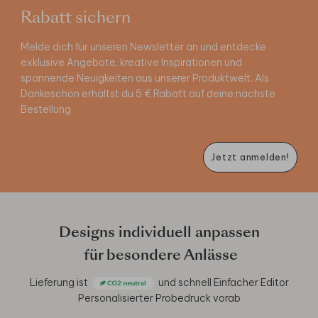
Rabatt sichern
Melde dich für unseren Newsletter an und entdecke
exklusive Angebote, kreative Inspirationen und
spannende Neuigkeiten aus unserer Produktwelt. Als
Dankeschön erhältst du 5 € Rabatt auf deine nächste
Bestellung.
Jetzt anmelden!
Designs individuell anpassen
für besondere Anlässe
Lieferung ist
und schnell
Einfacher Editor
Personalisierter Probedruck vorab