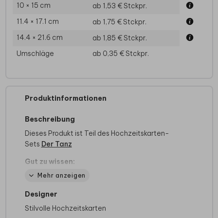
10 × 15 cm
ab 1,53 €
Stckpr.
11.4 × 17.1 cm
ab 1,75 €
Stckpr.
14.4 × 21.6 cm
ab 1,85 €
Stckpr.
Umschläge
ab 0,35 €
Stckpr.
Produktinformationen
Beschreibung
Dieses Produkt ist Teil des Hochzeitskarten-
Sets
Der Tanz
Gut zu wissen:
Kraftpapier ist sehr saugfähig, daher wird
Mehr anzeigen
das Design mit weißer Farbe grundiert.
Transparente Bereiche von PNG Dateien
Designer
werden weiß eingefärbt. Verwende deshalb
Stilvolle Hochzeitskarten
keine PNG Dateien.