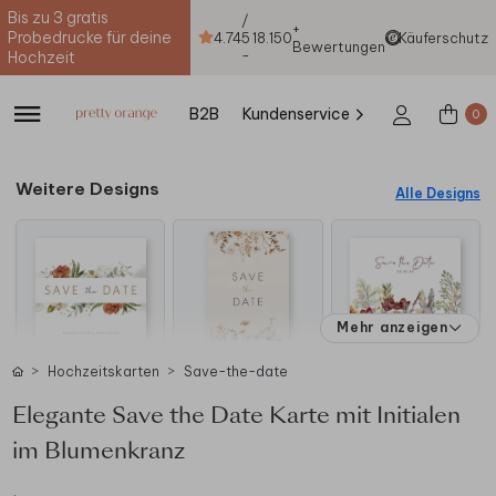
Bis zu 3 gratis
/
+
Probedrucke für deine
4.74
5
18.150
Käuferschutz
Bewertungen
-
Hochzeit
B2B
Kundenservice
0
Weitere Designs
Alle Designs
Mehr anzeigen
Hochzeitskarten
Save-the-date
Elegante Save the Date Karte mit Initialen
im Blumenkranz