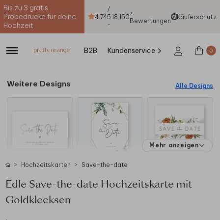
Bis zu 3 gratis
/
+
Probedrucke für deine
4.74
5
18.150
Käuferschutz
Bewertungen
-
Hochzeit
B2B
Kundenservice
0
Weitere Designs
Alle Designs
Mehr anzeigen
Hochzeitskarten
Save-the-date
Edle Save-the-date Hochzeitskarte mit
Goldklecksen