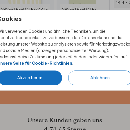
14.4 × 
SAVE-THE-DATE-KARTE
SAVE-THE-DATE-KARTE
SA
Umsch
Cookies
ir verwenden Cookies und ähnliche Techniken, um die
enutzerfreundlichkeit zu verbessern, den Datenverkehr und die
eistung unserer Website zu analysieren sowie für Marketingzweck
nd soziale Medien (anzeigen personalisierter Werbung).
u kannst deine Zustimmung jederzeit ändern oder widerrufen auf
 Rabatt sichern
nsere Seite für Cookie-Richtlinien
.
ive Angebote, kreative
Akzeptieren
Ablehnen
duktwelt. Als Dankeschön
Unsere Kunden geben uns
4.74
/ 5 Sterne