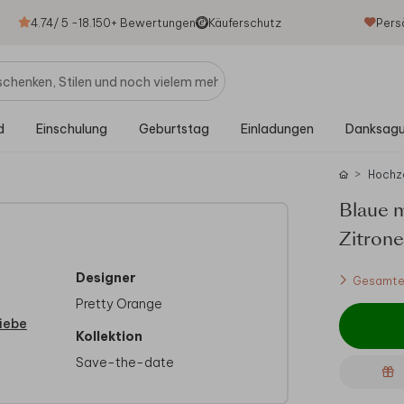
4.74
/ 5 -
18.150
+ Bewertungen
Käuferschutz
Pers
d
Einschulung
Geburtstag
Einladungen
Danksag
Hochz
Blaue m
Zitron
Designer
Gesamtes
Pretty Orange
iebe
Kollektion
Save-the-date