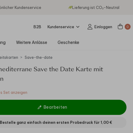
önlicher Kundenservice
Lieferung ist CO₂-Neutral
B2B
Kundenservice
Einloggen
0
ung
Weitere Anlässe
Geschenke
eitskarten
Save-the-date
editerrane Save the Date Karte mit
en
 Set anzeigen
Bearbeiten
Bestelle ganz einfach deinen ersten Probedruck für
1,00 €