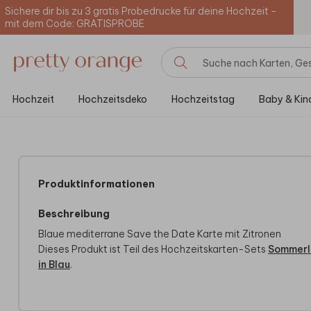
Sichere dir bis zu 3 gratis Probedrucke für deine Hochzeit -
mit dem Code: GRATISPROBE
Hochzeit
Hochzeitsdeko
Hochzeitstag
Baby & Kin
Produktinformationen
Beschreibung
Blaue mediterrane Save the Date Karte mit Zitronen
Dieses Produkt ist Teil des Hochzeitskarten-Sets
Sommerl
in Blau
.