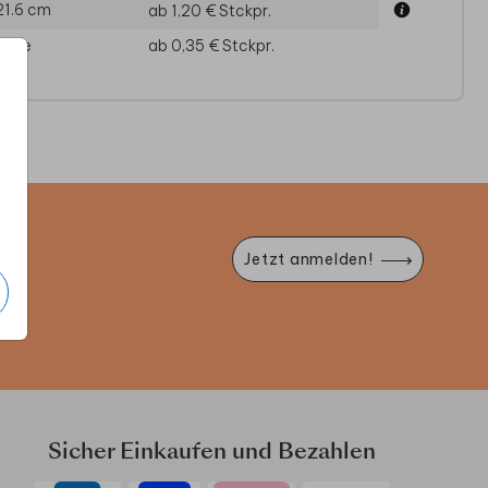
21.6 cm
ab 1,20 €
Stckpr.
VE-THE-DATE-KARTE
SAVE-THE-DATE-KARTE
SAVE-T
läge
ab 0,35 €
Stckpr.
e
Jetzt anmelden!
Sicher Einkaufen und Bezahlen