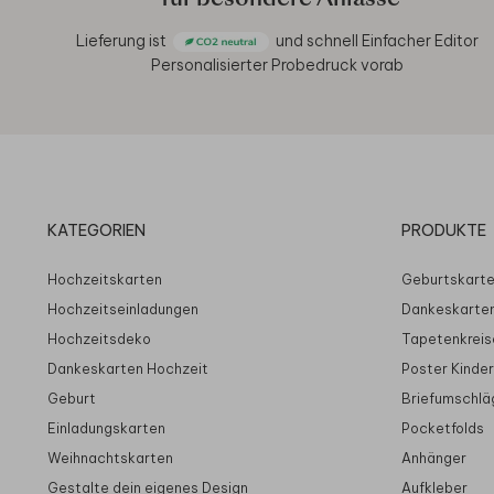
Lieferung ist
und schnell
Einfacher Editor
Personalisierter Probedruck vorab
KATEGORIEN
PRODUKTE
Hochzeitskarten
Geburtskart
Hochzeitseinladungen
Dankeskarte
Hochzeitsdeko
Tapetenkreis
Dankeskarten Hochzeit
Poster Kinde
Geburt
Briefumschlä
Einladungskarten
Pocketfolds
Weihnachtskarten
Anhänger
Gestalte dein eigenes Design
Aufkleber