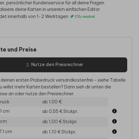
er, persönlicher Kundenservice für all deine Fragen
alisiere deine Karten in unserem einfachen Editor
det innerhalb von 1-2 Werktagen
te und Preise
Nutze den Preisrechner
AUFKLEBER
AUFKLEBER
A
 deinen ersten Probedruck versandkostenfrei – siehe Tabelle
u willst mehr Karten bestellen? Dann sieh dir unten die
ise an oder nutze den Preisrechner.
ruck
ab 1,00 €
.1 cm
ab 0,55 €
Stckpr.
5 cm
ab 1,00 €
Stckpr.
17.1 cm
ab 1,10 €
Stckpr.