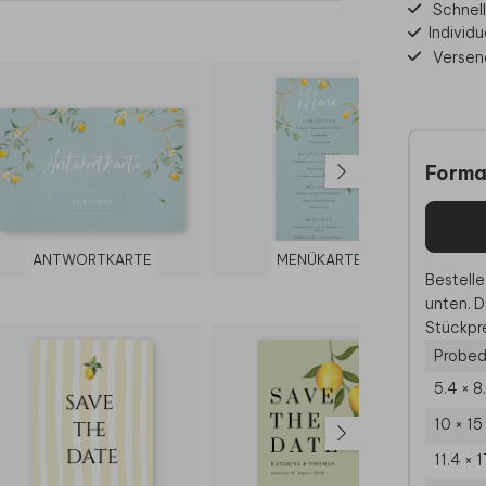
Schnell
Individu
Versen
Forma
ANTWORTKARTE
MENÜKARTE
Bestelle
unten. D
Stückpre
Probed
5.4 × 8
10 × 1
11.4 × 