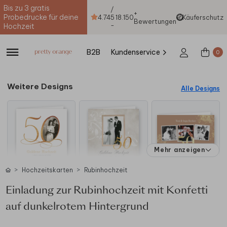
Bis zu 3 gratis
/
+
Probedrucke für deine
4.74
5
18.150
Käuferschutz
Bewertungen
-
Hochzeit
B2B
Kundenservice
0
Weitere Designs
Alle Designs
Mehr anzeigen
Hochzeitskarten
Rubinhochzeit
Einladung zur Rubinhochzeit mit Konfetti
auf dunkelrotem Hintergrund