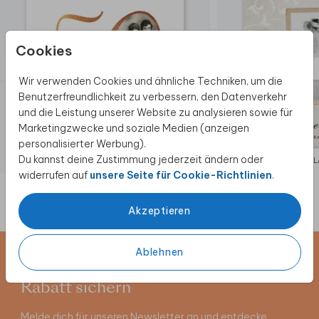
Cookies
Wir verwenden Cookies und ähnliche Techniken, um die
Benutzerfreundlichkeit zu verbessern, den Datenverkehr
und die Leistung unserer Website zu analysieren sowie für
Marketingzwecke und soziale Medien (anzeigen
personalisierter Werbung).
Du kannst deine Zustimmung jederzeit ändern oder
EINLADUNG
EIN
widerrufen auf
unsere Seite für Cookie-Richtlinien
.
Akzeptieren
Ablehnen
Newsletter abonnieren und 5 €
Rabatt sichern
Melde dich für unseren Newsletter an und entdecke