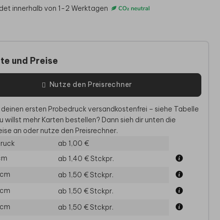
det innerhalb von 1-2 Werktagen
te und Preise
Nutze den Preisrechner
 deinen ersten Probedruck versandkostenfrei – siehe Tabelle
u willst mehr Karten bestellen? Dann sieh dir unten die
ise an oder nutze den Preisrechner.
EINLADUNG
EINLADUNG
E
ruck
ab 1,00 €
 cm
ab 1,40 €
Stckpr.
 cm
ab 1,50 €
Stckpr.
 cm
ab 1,50 €
Stckpr.
 cm
ab 1,50 €
Stckpr.