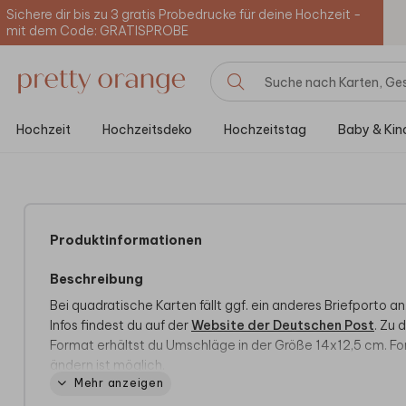
Sichere dir bis zu 3 gratis Probedrucke für deine Hochzeit -
mit dem Code: GRATISPROBE
Hochzeit
Hochzeitsdeko
Hochzeitstag
Baby & Kin
Produktinformationen
Beschreibung
Bei quadratische Karten fällt ggf. ein anderes Briefporto an.
Infos findest du auf der
Website der Deutschen Post
. Zu 
Format erhältst du Umschläge in der Größe 14x12,5 cm. F
ändern ist möglich.
Mehr anzeigen