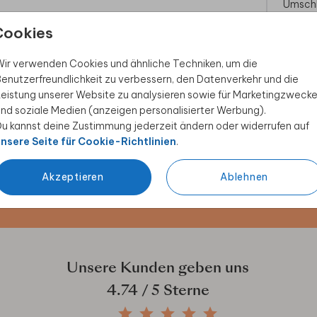
Umsch
Cookies
ir verwenden Cookies und ähnliche Techniken, um die
enutzerfreundlichkeit zu verbessern, den Datenverkehr und die
eistung unserer Website zu analysieren sowie für Marketingzweck
nd soziale Medien (anzeigen personalisierter Werbung).
 Rabatt sichern
u kannst deine Zustimmung jederzeit ändern oder widerrufen auf
nsere Seite für Cookie-Richtlinien
.
ive Angebote, kreative
duktwelt. Als Dankeschön
Akzeptieren
Ablehnen
Unsere Kunden geben uns
4.74
/ 5 Sterne