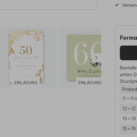
Versen
Forma
Bestelle
unten. D
Stückpre
EINLADUNG
EINLADUNG
Probed
11 × 11
12 × 12
13 × 13
15 × 15