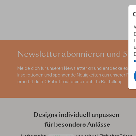
W
B
L
u
Newsletter abonnieren und 5 €
D
u
Melde dich für unseren Newsletter an und entdecke exklus
Inspirationen und spannende Neuigkeiten aus unserer Pro
erhältst du 5 € Rabatt auf deine nächste Bestellung.
Designs individuell anpassen
für besondere Anlässe