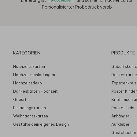
Lieferung ist
und schnell
Einfacher Editor
Personalisierter Probedruck vorab
KATEGORIEN
PRODUKTE
Hochzeitskarten
Geburtskart
Hochzeitseinladungen
Dankeskarte
Hochzeitsdeko
Tapetenkreis
Dankeskarten Hochzeit
Poster Kinde
Geburt
Briefumschlä
Einladungskarten
Pocketfolds
Weihnachtskarten
Anhänger
Gestalte dein eigenes Design
Aufkleber
Gästebücher