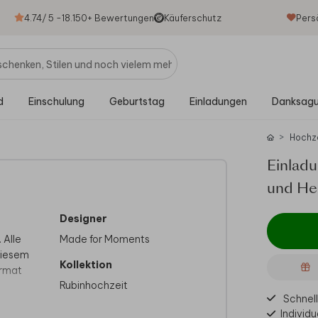
4.74
/ 5 -
18.150
+ Bewertungen
Käuferschutz
Pers
d
Einschulung
Geburtstag
Einladungen
Danksag
Hochz
Einladu
und He
Designer
 Alle
Made for Moments
diesem
Kollektion
ormat
Rubinhochzeit
Schnell
Individu