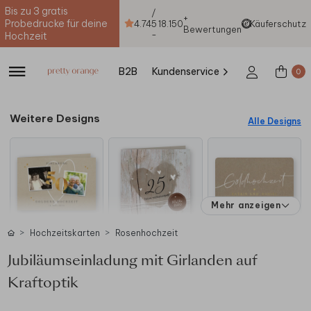
Bis zu 3 gratis
/
+
Probedrucke für deine
4.74
5
18.150
Käuferschutz
Bewertungen
-
Hochzeit
B2B
Kundenservice
0
Weitere Designs
Alle Designs
Mehr anzeigen
Hochzeitskarten
Rosenhochzeit
Jubiläumseinladung mit Girlanden auf
Kraftoptik