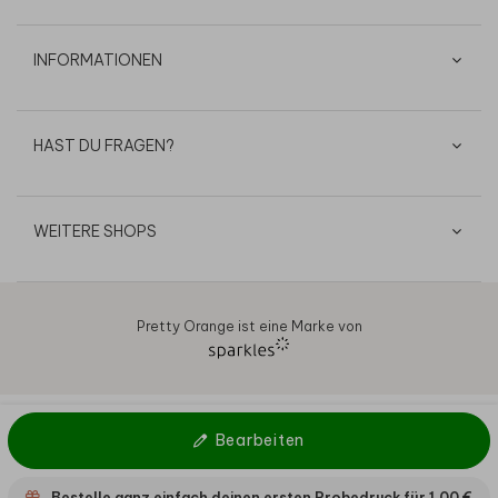
INFORMATIONEN
HAST DU FRAGEN?
WEITERE SHOPS
Pretty Orange ist eine Marke von
AGB
Datenschutz
Cookies
Impressum
© 2026
Bearbeiten
Bestelle ganz einfach deinen ersten Probedruck für
1,00 €