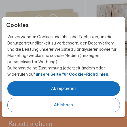
Cookies
Wir verwenden Cookies und ähnliche Techniken, um die
Benutzerfreundlichkeit zu verbessern, den Datenverkehr
und die Leistung unserer Website zu analysieren sowie für
Marketingzwecke und soziale Medien (anzeigen
personalisierter Werbung).
Du kannst deine Zustimmung jederzeit ändern oder
EINLADUNG
EIN
widerrufen auf
unsere Seite für Cookie-Richtlinien
.
Akzeptieren
Ablehnen
Newsletter abonnieren und 5 €
Rabatt sichern