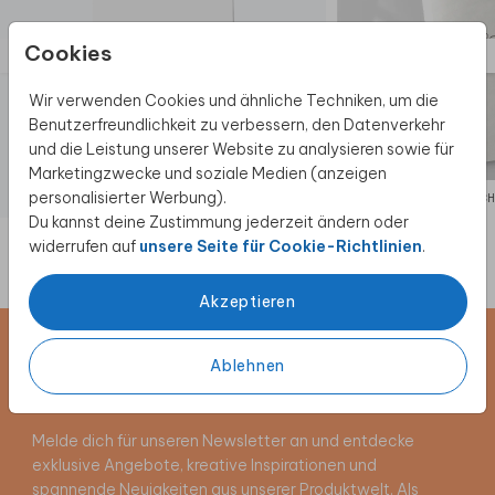
Cookies
Wir verwenden Cookies und ähnliche Techniken, um die
Benutzerfreundlichkeit zu verbessern, den Datenverkehr
und die Leistung unserer Website zu analysieren sowie für
Marketingzwecke und soziale Medien (anzeigen
personalisierter Werbung).
SCHILD
KIRC
Du kannst deine Zustimmung jederzeit ändern oder
widerrufen auf
unsere Seite für Cookie-Richtlinien
.
Akzeptieren
Newsletter abonnieren und 5 €
Ablehnen
Rabatt sichern
Melde dich für unseren Newsletter an und entdecke
exklusive Angebote, kreative Inspirationen und
spannende Neuigkeiten aus unserer Produktwelt. Als