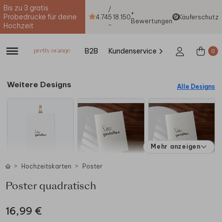
Bis zu 3 gratis
/
+
Probedrucke für deine
4.74
5
18.150
Käuferschutz
Bewertungen
-
Hochzeit
B2B
Kundenservice
0
Weitere Designs
Alle Designs
Mehr anzeigen
Hochzeitskarten
Poster
Poster quadratisch
16,99 €