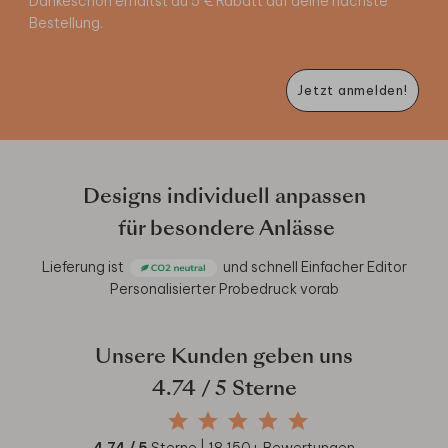
Dankeschön erhältst du 5 € Rabatt auf deine nächste
Bestellung.
Jetzt anmelden!
Designs individuell anpassen
für besondere Anlässe
Lieferung ist
und schnell
Einfacher Editor
Personalisierter Probedruck vorab
Unsere Kunden geben uns
4.74
/ 5 Sterne
4.74
/ 5
Sterne |
18.150
+ Bewertungen