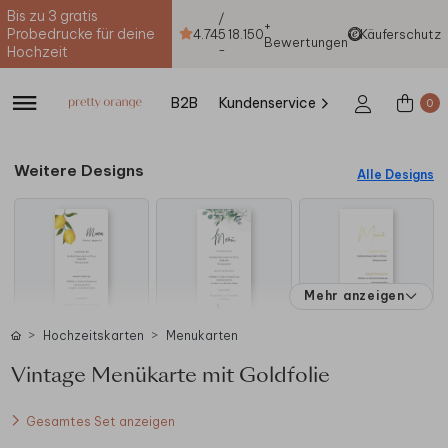
Bis zu 3 gratis
/
+
Probedrucke für deine
4.74
5
18.150
Käuferschutz
Bewertungen
-
Hochzeit
B2B
Kundenservice
0
Weitere Designs
Alle Designs
Mehr anzeigen
Hochzeitskarten
Menukarten
Vintage Menükarte mit Goldfolie
Gesamtes Set anzeigen