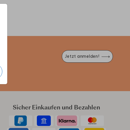
MENÜKARTE
MENÜKARTE
M
e
Jetzt anmelden!
Sicher Einkaufen und Bezahlen