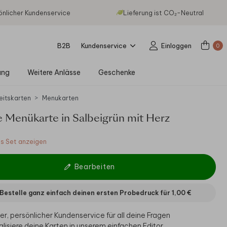
önlicher Kundenservice
Lieferung ist CO₂-Neutral
B2B
Kundenservice
Einloggen
0
ung
Weitere Anlässe
Geschenke
eitskarten
Menukarten
le Menükarte in Salbeigrün mit Herz
 Set anzeigen
Bearbeiten
Bestelle ganz einfach deinen ersten Probedruck für
1,00 €
er, persönlicher Kundenservice für all deine Fragen
alisiere deine Karten in unserem einfachen Editor