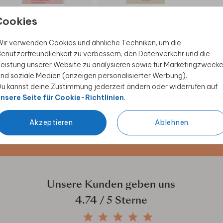
MENÜKARTE
MENÜKARTE
Cookies
ir verwenden Cookies und ähnliche Techniken, um die
enutzerfreundlichkeit zu verbessern, den Datenverkehr und die
eistung unserer Website zu analysieren sowie für Marketingzweck
nd soziale Medien (anzeigen personalisierter Werbung).
 Rabatt sichern
u kannst deine Zustimmung jederzeit ändern oder widerrufen auf
nsere Seite für Cookie-Richtlinien
.
ive Angebote, kreative
duktwelt. Als Dankeschön
Akzeptieren
Ablehnen
Unsere Kunden geben uns
4.74
/ 5 Sterne