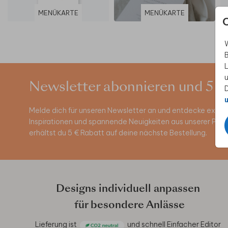
MENÜKARTE
MENÜKARTE
W
B
L
u
Newsletter abonnieren und 5 €
D
u
Melde dich für unseren Newsletter an und entdecke exklus
Inspirationen und spannende Neuigkeiten aus unserer Pro
erhältst du 5 € Rabatt auf deine nächste Bestellung.
Designs individuell anpassen
für besondere Anlässe
Lieferung ist
und schnell
Einfacher Editor