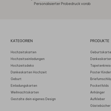
Personalisierter Probedruck vorab
KATEGORIEN
PRODUKTE
Hochzeitskarten
Geburtskart
Hochzeitseinladungen
Dankeskarte
Hochzeitsdeko
Tapetenkreis
Dankeskarten Hochzeit
Poster Kinde
Geburt
Briefumschlä
Einladungskarten
Pocketfolds
Weihnachtskarten
Anhänger
Gestalte dein eigenes Design
Aufkleber
Gästebücher