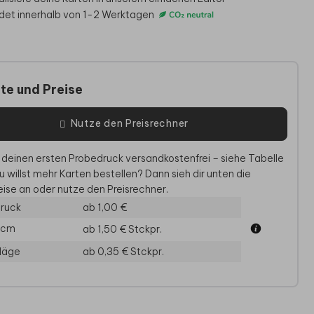
det innerhalb von 1-2 Werktagen
te und Preise
Nutze den Preisrechner
 deinen ersten Probedruck versandkostenfrei – siehe Tabelle
NAMENSKARTEN
DANKESKARTE
ERI
u willst mehr Karten bestellen? Dann sieh dir unten die
ise an oder nutze den Preisrechner.
ruck
ab 1,00 €
1 cm
ab 1,50 €
Stckpr.
läge
ab 0,35 €
Stckpr.