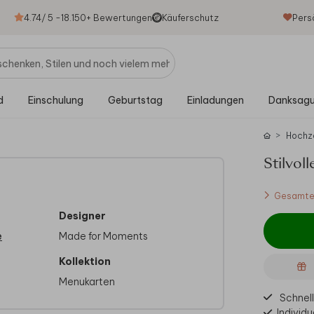
4.74
/ 5 -
18.150
+ Bewertungen
Käuferschutz
Pers
d
Einschulung
Geburtstag
Einladungen
Danksag
Hochz
Stilvol
Gesamtes
Designer
e
Made for Moments
Kollektion
Menukarten
Schnell
Individu