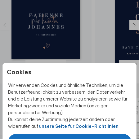
HOCHZEITSEINLADUNG
SAVE-THE
Cookies
Diese Produkte könnten dir auch gefallen
Wir verwenden Cookies und ähnliche Techniken, um die
Benutzerfreundlichkeit zu verbessern, den Datenverkehr
und die Leistung unserer Website zu analysieren sowie für
Marketingzwecke und soziale Medien (anzeigen
personalisierter Werbung).
Du kannst deine Zustimmung jederzeit ändern oder
widerrufen auf
unsere Seite für Cookie-Richtlinien
.