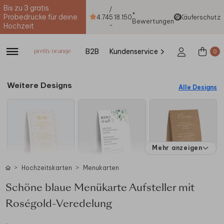
Bis zu 3 gratis
/
+
Probedrucke für deine
4.74
5
18.150
Käuferschutz
Bewertungen
-
Hochzeit
B2B
Kundenservice
0
Weitere Designs
Alle Designs
Mehr anzeigen
Hochzeitskarten
Menukarten
Schöne blaue Menükarte Aufsteller mit
Roségold-Veredelung