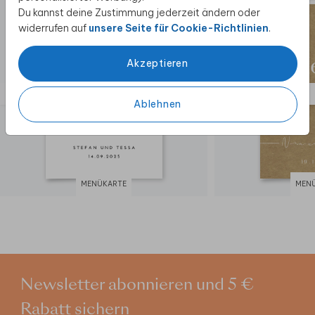
Du kannst deine Zustimmung jederzeit ändern oder
widerrufen auf
unsere Seite für Cookie-Richtlinien
.
Akzeptieren
Ablehnen
MENÜKARTE
MEN
Newsletter abonnieren und 5 €
Rabatt sichern