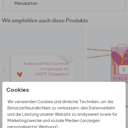
Menukarten
Wir empfehlen auch diese Produkte
Cookies
Wir verwenden Cookies und ähnliche Techniken, um die
ADRESSAUFKLEBER
ANH
Benutzerfreundlichkeit zu verbessern, den Datenverkehr
und die Leistung unserer Website zu analysieren sowie für
Diese Produkte könnten dir auch gefallen
Marketingzwecke und soziale Medien (anzeigen
personalisierter Werbung).