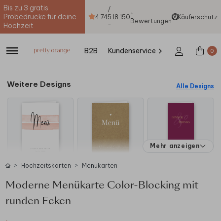
Bis zu 3 gratis
/
+
Probedrucke für deine
4.74
5
18.150
Käuferschutz
Bewertungen
-
Hochzeit
B2B
Kundenservice
0
Weitere Designs
Alle Designs
Mehr anzeigen
Hochzeitskarten
Menukarten
Moderne Menükarte Color-Blocking mit
runden Ecken