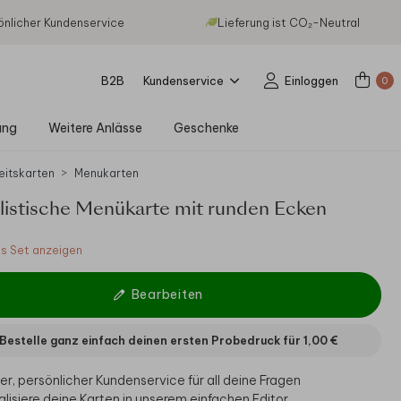
önlicher Kundenservice
Lieferung ist CO₂-Neutral
B2B
Kundenservice
Einloggen
0
ung
Weitere Anlässe
Geschenke
eitskarten
Menukarten
listische Menükarte mit runden Ecken
 Set anzeigen
Bearbeiten
Bestelle ganz einfach deinen ersten Probedruck für
1,00 €
er, persönlicher Kundenservice für all deine Fragen
alisiere deine Karten in unserem einfachen Editor