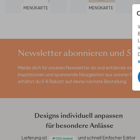
MENÜKARTE
MENÜKARTE
W
B
L
u
Newsletter abonnieren und 5 €
D
u
Melde dich für unseren Newsletter an und entdecke exklus
Inspirationen und spannende Neuigkeiten aus unserer Pro
erhältst du 5 € Rabatt auf deine nächste Bestellung.
Designs individuell anpassen
für besondere Anlässe
Lieferung ist
und schnell
Einfacher Editor