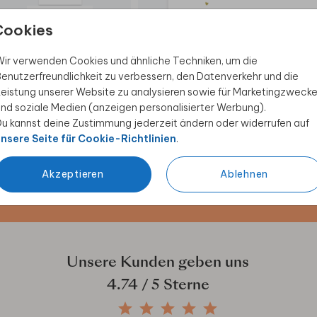
MENÜKARTE
MENÜKARTE
Cookies
ir verwenden Cookies und ähnliche Techniken, um die
enutzerfreundlichkeit zu verbessern, den Datenverkehr und die
eistung unserer Website zu analysieren sowie für Marketingzweck
nd soziale Medien (anzeigen personalisierter Werbung).
 Rabatt sichern
u kannst deine Zustimmung jederzeit ändern oder widerrufen auf
nsere Seite für Cookie-Richtlinien
.
ive Angebote, kreative
duktwelt. Als Dankeschön
Akzeptieren
Ablehnen
Unsere Kunden geben uns
4.74
/ 5 Sterne