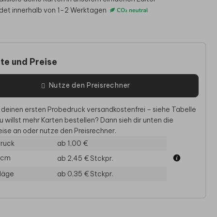
det innerhalb von 1-2 Werktagen
te und Preise
Nutze den Preisrechner
 deinen ersten Probedruck versandkostenfrei – siehe Tabelle
EHEVERSPRECHEN
HOCHZEITSEINLADUNG
ERIN
u willst mehr Karten bestellen? Dann sieh dir unten die
ise an oder nutze den Preisrechner.
ruck
ab 1,00 €
1 cm
ab 2,45 €
Stckpr.
läge
ab 0,35 €
Stckpr.