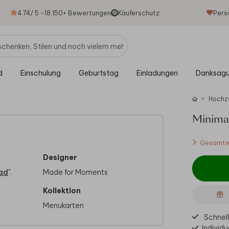
4.74
/ 5 -
18.150
+ Bewertungen
Käuferschutz
Pers
d
Einschulung
Geburtstag
Einladungen
Danksag
Hochz
Minima
Gesamtes
Designer
ad
".
Made for Moments
Kollektion
Menukarten
Schnell
Individu