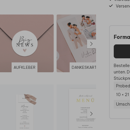
Versen
Forma
Bestelle
AUFKLEBER
DANKESKARTE
unten. D
Stückpre
Probed
10 × 2
Umsch