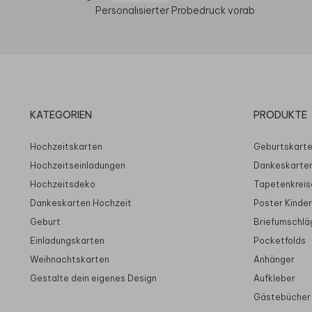
Personalisierter Probedruck vorab
KATEGORIEN
PRODUKTE
Hochzeitskarten
Geburtskart
Hochzeitseinladungen
Dankeskarte
Hochzeitsdeko
Tapetenkreis
Dankeskarten Hochzeit
Poster Kinde
Geburt
Briefumschlä
Einladungskarten
Pocketfolds
Weihnachtskarten
Anhänger
Gestalte dein eigenes Design
Aufkleber
Gästebücher