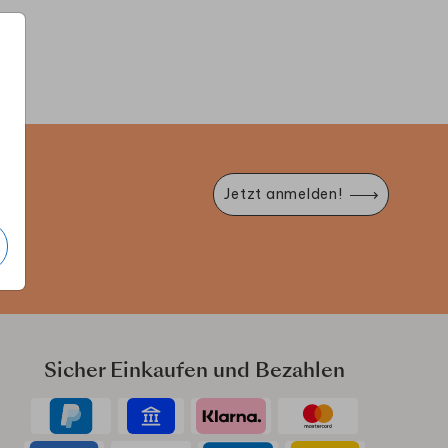
MENÜKARTE
MENÜKARTE
M
e
Jetzt anmelden!
Sicher Einkaufen und Bezahlen