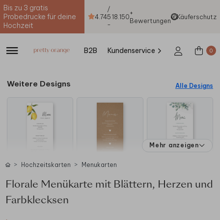
Bis zu 3 gratis
/
+
Probedrucke für deine
4.74
5
18.150
Käuferschutz
Bewertungen
-
Hochzeit
B2B
Kundenservice
0
Weitere Designs
Alle Designs
Mehr anzeigen
Hochzeitskarten
Menukarten
Florale Menükarte mit Blättern, Herzen und
Farbklecksen