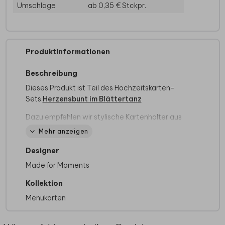
Umschläge
ab 0,35 €
Stckpr.
Produktinformationen
Beschreibung
Dieses Produkt ist Teil des Hochzeitskarten-
Sets
Herzensbunt im Blättertanz
Dazu empfehlen wir stylische Kartenhalter aus
echtem Holz, um die Karte in voller Pracht zu
Mehr anzeigen
präsentieren.
Hier
gelangst du direkt zur
Auswahl.
Designer
Made for Moments
Wir haben auch viele andere Produkte mit
diesem Design im Sortiment. Sollte es für dein
Kollektion
Traumformat noch fehlen, setzen wir es gerne
Menukarten
für dich um! Kontaktiere dazu einfach unseren
Kundenservice.