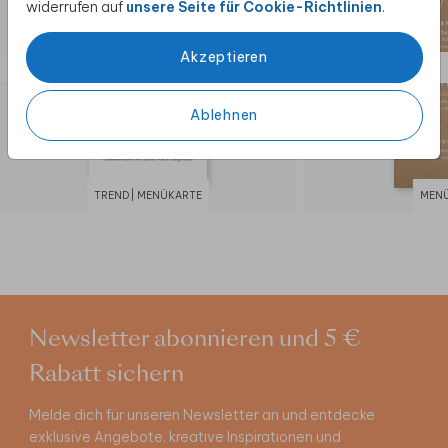
widerrufen auf
unsere Seite für Cookie-Richtlinien
.
Akzeptieren
Ablehnen
TREND | MENÜKARTE
MEN
Newsletter abonnieren und 5 €
Rabatt sichern
Melde dich für unseren Newsletter an und entdecke
exklusive Angebote, kreative Inspirationen und