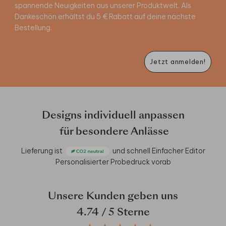
spannende Neuigkeiten aus unserer Produktwelt. Als
Dankeschön erhältst du 5 € Rabatt auf deine nächste
Bestellung.
Jetzt anmelden!
Designs individuell anpassen
für besondere Anlässe
Lieferung ist
und schnell
Einfacher Editor
Personalisierter Probedruck vorab
Unsere Kunden geben uns
4.74
/ 5 Sterne