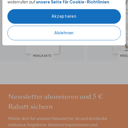
widerrufen auf
unsere Seite für Cookie-Richtlinien
.
Akzeptieren
Ablehnen
MENÜKARTE
MEN
Newsletter abonnieren und 5 €
Rabatt sichern
Melde dich für unseren Newsletter an und entdecke
exklusive Angebote, kreative Inspirationen und