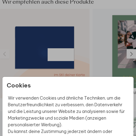
Wir empfehlen auch diese Produkte
Cookies
DANKESKAR
Wir verwenden Cookies und ähnliche Techniken, um die
Benutzerfreundlichkeit zu verbessern, den Datenverkehr
Diese Produkte könnten dir auch gefallen
und die Leistung unserer Website zu analysieren sowie für
Marketingzwecke und soziale Medien (anzeigen
personalisierter Werbung).
Du kannst deine Zustimmung jederzeit ändern oder