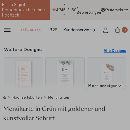
Bis zu 3 gratis
/
+
Probedrucke für deine
4.74
5
18.150
Käuferschutz
Bewertungen
-
Hochzeit
B2B
Kundenservice
0
Weitere Designs
Alle Designs
Mehr anzeigen
Hochzeitskarten
Menukarten
Menükarte in Grün mit goldener und
kunstvoller Schrift