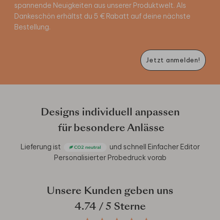
spannende Neuigkeiten aus unserer Produktwelt. Als
Dankeschön erhältst du 5 € Rabatt auf deine nächste
Bestellung.
Jetzt anmelden!
Designs individuell anpassen
für besondere Anlässe
Lieferung ist
und schnell
Einfacher Editor
Personalisierter Probedruck vorab
Unsere Kunden geben uns
4.74
/ 5 Sterne