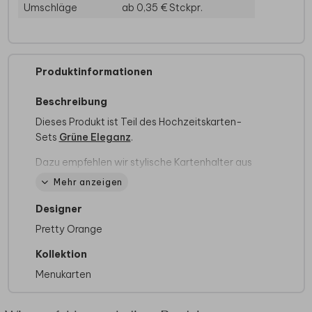
Umschläge
ab 0,35 €
Stckpr.
Produktinformationen
Beschreibung
Dieses Produkt ist Teil des Hochzeitskarten-
Sets
Grüne Eleganz
.
Dazu empfehlen wir stylische Kartenhalter aus
echtem Holz, um die Karte in voller Pracht zu
Mehr anzeigen
präsentieren.
Hier
gelangst du direkt zur
Auswahl.
Designer
Pretty Orange
Wir haben auch viele andere Produkte mit
diesem Design im Sortiment. Sollte es für dein
Kollektion
Traumformat noch fehlen, setzen wir es gerne
Menukarten
für dich um! Kontaktiere dazu einfach unseren
Kundenservice.