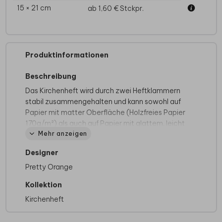
15 × 21 cm
ab 1,60 €
Stckpr.
Produktinformationen
Beschreibung
Das Kirchenheft wird durch zwei Heftklammern
stabil zusammengehalten und kann sowohl auf
Papier mit matter Oberfläche (Holzfreies Papier
170g/m²) als auch auf Papier mit glattem, leicht
Mehr anzeigen
glänzendem Papier (Seidenglanz 170g/m²)
gedruckt werden. Du kannst dabei zwischen
Designer
einem 4-, 8- oder 12-seitigen Heft wählen.
Pretty Orange
Kollektion
Kirchenheft