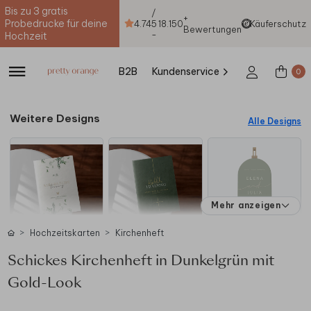
Bis zu 3 gratis
/
+
Probedrucke für deine
4.74
5
18.150
Käuferschutz
Bewertungen
-
Hochzeit
B2B
Kundenservice
0
Weitere Designs
Alle Designs
Mehr anzeigen
Hochzeitskarten
Kirchenheft
Schickes Kirchenheft in Dunkelgrün mit
Gold-Look