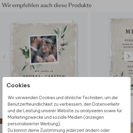
Wir empfehlen auch diese Produkte
Cookies
HOCHZEITSEINLADUNG
MEN
Wir verwenden Cookies und ähnliche Techniken, um die
Benutzerfreundlichkeit zu verbessern, den Datenverkehr
Diese Produkte könnten dir auch gefallen
und die Leistung unserer Website zu analysieren sowie für
Marketingzwecke und soziale Medien (anzeigen
personalisierter Werbung).
Du kannst deine Zustimmung jederzeit ändern oder