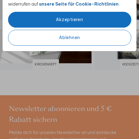
widerrufen auf
unsere Seite für Cookie-Richtlinien
.
Akzeptieren
Ablehnen
KIRCHENHEFT
HOCHZEIT
Newsletter abonnieren und 5 €
Rabatt sichern
Melde dich für unseren Newsletter an und entdecke