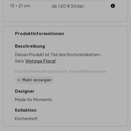
15 × 21 cm
ab 1,60 €
Stckpr.
Produktinformationen
Beschreibung
Dieses Produkt ist Teil des Hochzeitskarten-
Sets '
Vintage Floral
'.
Das Kirchenheft wird durch zwei Heftklammern
stabil zusammengehalten und kann sowohl auf
Mehr anzeigen
Papier mit matter Oberfläche (Holzfreies Papier
170g/m²) als auch auf Papier mit glattem, leicht
Designer
glänzendem Papier (Seidenglanz 170g/m²)
Made for Moments
gedruckt werden. Du kannst dabei zwischen
einem 4-, 8- oder 12-seitigen Heft wählen.
Kollektion
Kirchenheft