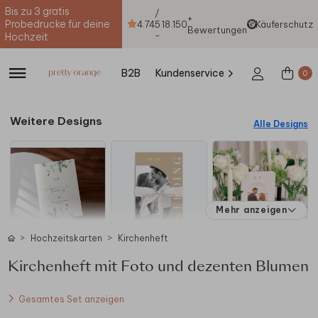
Bis zu 3 gratis
/
+
Probedrucke für deine
4.74
5
18.150
Käuferschutz
Bewertungen
-
Hochzeit
B2B
Kundenservice
0
Weitere Designs
Alle Designs
Mehr anzeigen
Hochzeitskarten
Kirchenheft
Kirchenheft mit Foto und dezenten Blumen
Gesamtes Set anzeigen