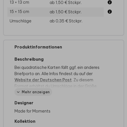
13 × 13 cm
ab 1,50 €
Stckpr.
15 × 15 cm
ab 1,50 €
Stckpr.
Umschläge
ab 0,35 €
Stckpr.
Produktinformationen
Beschreibung
Bei quadratische Karten fällt ggf. ein anderes
Briefporto an. Alle Infos findest du auf der
Website der Deutschen Post
. Zu diesem
Format erhältst du Umschläge in der Größe
Mehr anzeigen
14x12,5 cm. Format ändern ist möglich.
Designer
Made for Moments
Kollektion