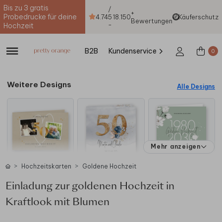
Bis zu 3 gratis
/
+
Probedrucke für deine
4.74
5
18.150
Käuferschutz
Bewertungen
-
Hochzeit
B2B
Kundenservice
0
Weitere Designs
Alle Designs
Mehr anzeigen
Hochzeitskarten
Goldene Hochzeit
Einladung zur goldenen Hochzeit in
Kraftlook mit Blumen