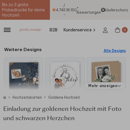
Bis zu 3 gratis
/
+
Probedrucke für deine
4.74
5
18.150
Käuferschutz
Bewertungen
-
Hochzeit
B2B
Kundenservice
0
Weitere Designs
Alle Designs
Mehr anzeigen
Hochzeitskarten
Goldene Hochzeit
Einladung zur goldenen Hochzeit mit Foto
und schwarzen Herzchen