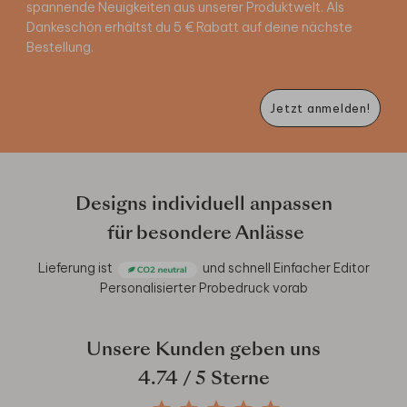
spannende Neuigkeiten aus unserer Produktwelt. Als
Dankeschön erhältst du 5 € Rabatt auf deine nächste
Bestellung.
Jetzt anmelden!
Designs individuell anpassen
für besondere Anlässe
Lieferung ist
und schnell
Einfacher Editor
Personalisierter Probedruck vorab
Unsere Kunden geben uns
4.74
/ 5 Sterne