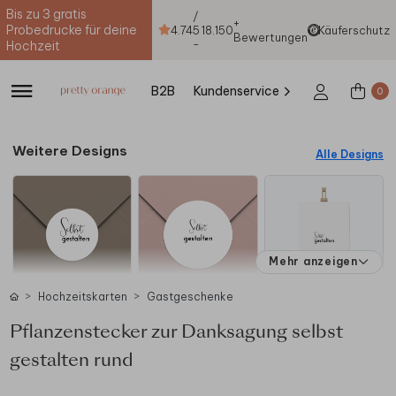
Bis zu 3 gratis
/
+
Probedrucke für deine
4.74
5
18.150
Käuferschutz
Bewertungen
-
Hochzeit
B2B
Kundenservice
0
Weitere Designs
Alle Designs
Mehr anzeigen
Hochzeitskarten
Gastgeschenke
Pflanzenstecker zur Danksagung selbst
gestalten rund