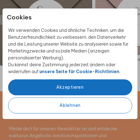
Cookies
Wir verwenden Cookies und ähnliche Techniken, um die
Benutzerfreundlichkeit zu verbessern, den Datenverkehr
und die Leistung unserer Website zu analysieren sowie für
Marketingzwecke und soziale Medien (anzeigen
personalisierter Werbung).
AUFKLEBER
AUF
Du kannst deine Zustimmung jederzeit ändern oder
widerrufen auf
unsere Seite für Cookie-Richtlinien
.
Akzeptieren
Newsletter abonnieren und 5 €
Ablehnen
Rabatt sichern
Melde dich für unseren Newsletter an und entdecke
exklusive Angebote, kreative Inspirationen und