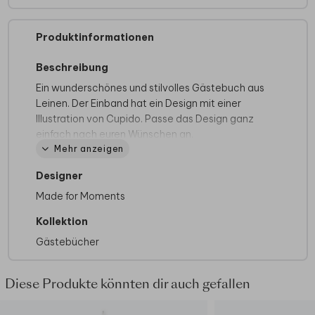
Produktinformationen
Beschreibung
Ein wunderschönes und stilvolles Gästebuch aus
Leinen. Der Einband hat ein Design mit einer
Illustration von Cupido. Passe das Design ganz
einfach nach euren Wünschen an.
Mehr anzeigen
Produktspezifikationen:
Designer
- Besteht aus 40 Seiten (Anzahl nicht
anpassbar)
Made for Moments
- Innenseiten: cremefarbenes Blankopapier mit
Kollektion
160 g/m² (kein Druck möglich)
Gästebücher
- Foliendruck nicht möglich
- Format klein / hochkant: 21 x 30 cm
- Format groß / quadratisch: 30 x 30 cm
Diese Produkte könnten dir auch gefallen
- Material: Leineneinband