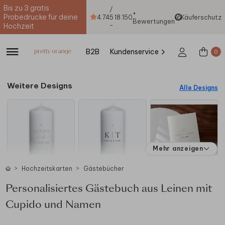
Bis zu 3 gratis
/
+
Probedrucke für deine
4.74
5
18.150
Käuferschutz
Bewertungen
-
Hochzeit
B2B
Kundenservice
0
Weitere Designs
Alle Designs
Mehr anzeigen
Hochzeitskarten
Gästebücher
Personalisiertes Gästebuch aus Leinen mit
Cupido und Namen