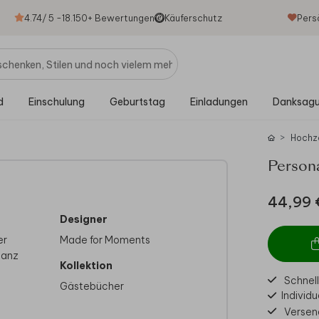
4.74
/ 5 -
18.150
+ Bewertungen
Käuferschutz
Pers
d
Einschulung
Geburtstag
Einladungen
Danksag
Hochz
Persona
44,99 
Designer
er
Made for Moments
ganz
Kollektion
Schnell
Gästebücher
Individu
Versen