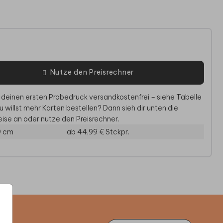
e
Nutze den Preisrechner
 deinen ersten Probedruck versandkostenfrei – siehe Tabelle
u willst mehr Karten bestellen? Dann sieh dir unten die
ise an oder nutze den Preisrechner.
9 cm
ab 44,99 €
Stckpr.
RTENBOX HOCHZEIT
HOCHZEITSKERZE
KI