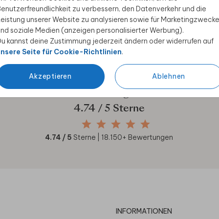
enutzerfreundlichkeit zu verbessern, den Datenverkehr und die
ive Angebote, kreative
eistung unserer Website zu analysieren sowie für Marketingzweck
duktwelt. Als Dankeschön
nd soziale Medien (anzeigen personalisierter Werbung).
u kannst deine Zustimmung jederzeit ändern oder widerrufen auf
nsere Seite für Cookie-Richtlinien
.
Akzeptieren
Ablehnen
Unsere Kunden geben uns
4.74
/ 5 Sterne
4.74
/ 5
Sterne |
18.150
+ Bewertungen
INFORMATIONEN