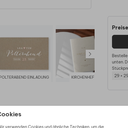
kein
Preis
Bestelle
unten. D
Stückpre
29 × 2
POLTERABEND EINLADUNG
KIRCHENHEFT
KA
Cookies
 Rabatt sichern
ir verwenden Cookies und ähnliche Techniken, um die