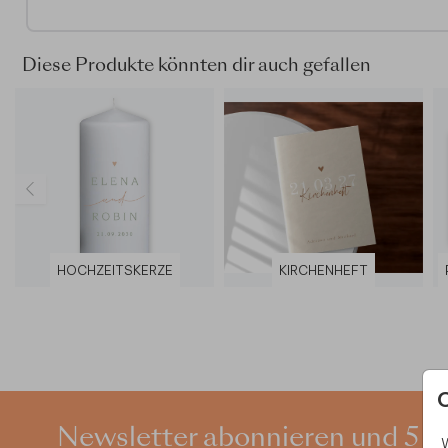
- Innenseiten: cremefarbenes Blankopapier mit 160 g/m² (
Druck möglich)
- Foliendruck nicht möglich
Diese Produkte könnten dir auch gefallen
- Format klein / hochkant: 21 x 30 cm
- Format groß / quadratisch: 30 x 30 cm
- Material: Leineneinband
HOCHZEITSKERZE
KIRCHENHEFT
Newsletter abonnieren und 5 €
W