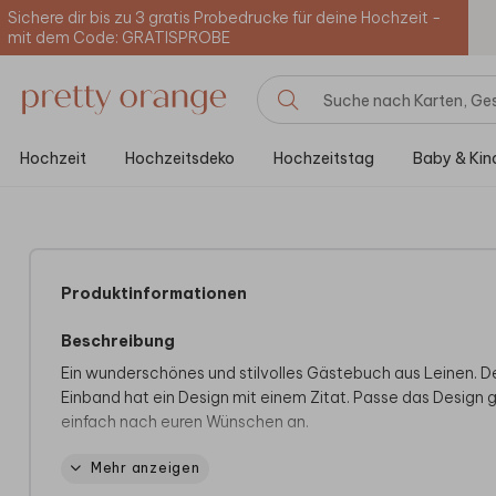
Sichere dir bis zu 3 gratis Probedrucke für deine Hochzeit -
mit dem Code: GRATISPROBE
Hochzeit
Hochzeitsdeko
Hochzeitstag
Baby & Kin
Produktinformationen
Beschreibung
Ein wunderschönes und stilvolles Gästebuch aus Leinen. D
Einband hat ein Design mit einem Zitat. Passe das Design 
einfach nach euren Wünschen an.
Mehr anzeigen
Produktspezifikationen:
- Besteht aus 40 Seiten (Anzahl nicht anpassbar)