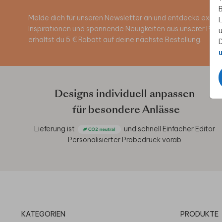
B
Melde dich für unseren Newsletter an und entdecke exklus
L
Inspirationen und spannende Neuigkeiten aus unserer Pro
u
erhältst du 5 € Rabatt auf deine nächste Bestellung.
D
u
Designs individuell anpassen
für besondere Anlässe
Lieferung ist
und schnell
Einfacher Editor
Personalisierter Probedruck vorab
KATEGORIEN
PRODUKTE