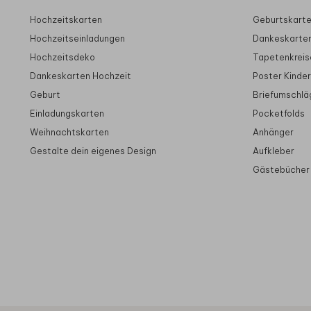
Hochzeitskarten
Geburtskart
Hochzeitseinladungen
Dankeskarte
Hochzeitsdeko
Tapetenkreis
Dankeskarten Hochzeit
Poster Kinde
Geburt
Briefumschlä
Einladungskarten
Pocketfolds
Weihnachtskarten
Anhänger
Gestalte dein eigenes Design
Aufkleber
Gästebücher