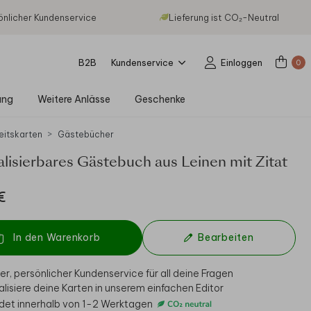
önlicher Kundenservice
Lieferung ist CO₂-Neutral
B2B
Kundenservice
Einloggen
0
ung
Weitere Anlässe
Geschenke
eitskarten
Gästebücher
lisierbares Gästebuch aus Leinen mit Zitat
€
In den Warenkorb
Bearbeiten
er, persönlicher Kundenservice für all deine Fragen
alisiere deine Karten in unserem einfachen Editor
det innerhalb von 1-2 Werktagen