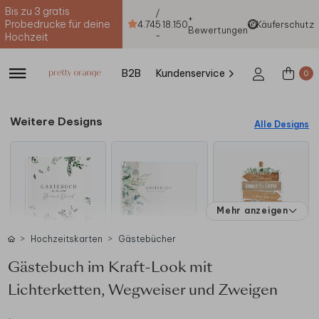
Bis zu 3 gratis
/
+
Probedrucke für deine
4.74
5
18.150
Käuferschutz
Bewertungen
-
Hochzeit
B2B
Kundenservice
0
Weitere Designs
Alle Designs
Mehr anzeigen
Hochzeitskarten
Gästebücher
Gästebuch im Kraft-Look mit
Lichterketten, Wegweiser und Zweigen