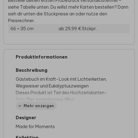
Bestelle deinen ersten Probedruck versandkostenfrei –
siehe Tabelle unten. Du willst mehr Karten bestellen? Dann
sieh dir unten die Stückpreise an oder nutze den
Preisrechner.
66 × 35 cm
ab 29,99 €
Stckpr.
Produktinformationen
Beschreibung
Gästebuch im Kraft-Look mit Lichterketten,
Wegweiser und Eukalyptuszweigen
Dieses Produkt ist Teil des Hochzeitskarten-
Sets '
Der gemeinsame Weg
'.
Mehr anzeigen
Das Gästebuch hat 72 Seiten (also 36
Blätter)
Designer
Die Seitenanzahl ist fest und kann nicht
Made for Moments
geändert werden.
Kollektion
Alle Innenseiten sind weiß, unbedruckt