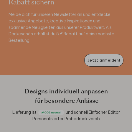
Rabatt sichern
Melde dich für unseren Newsletter an und entdecke
exklusive Angebote, kreative Inspirationen und
spannende Neuigkeiten aus unserer Produktwelt. Als
Dankeschön erhältst du 5 € Rabatt auf deine nächste
Bestellung.
Jetzt anmelden!
Designs individuell anpassen
für besondere Anlässe
Lieferung ist
und schnell
Einfacher Editor
Personalisierter Probedruck vorab