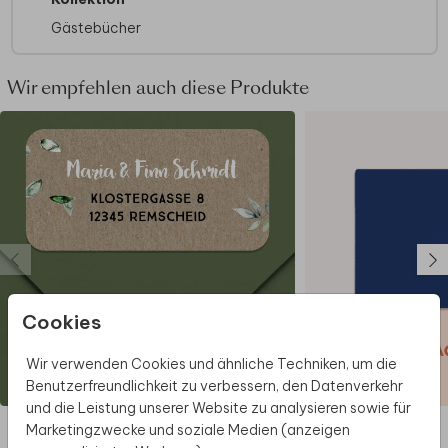
und können beschrieben werden
Gästebücher
Der Einband des Gästebuchs - die
Vorder- und Rückseite - kann vollständig
personalisiert werden.
Wir empfehlen auch diese Produkte
Der Einband ist ein glänzendes
Hardcover
Foliendruck ist nicht möglich
Aufgrund der unterschiedlichen
Materialarten kann es zu
Farbabweichungen kommen.
Im Editor
Die Vorderseite des Buches ist auf der
Cookies
rechten Seite und die Rückseite auf der
linken Seite, da das Buch aufgeschlagen
Wir verwenden Cookies und ähnliche Techniken, um die
bedruckt wird.
Benutzerfreundlichkeit zu verbessern, den Datenverkehr
Wir empfehlen dir, keine Texte oder Bilder
ABSENDERAUFKLEBER
und die Leistung unserer Website zu analysieren sowie für
auf dem Buchrücken zu platzieren.
Diese Produkte könnten dir auch gefallen
Marketingzwecke und soziale Medien (anzeigen