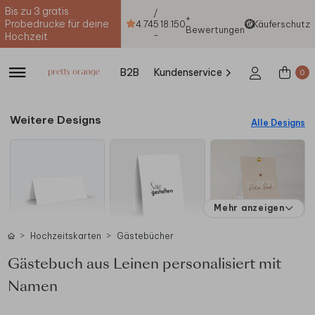
Bis zu 3 gratis
/
+
Probedrucke für deine
4.74
5
18.150
Käuferschutz
Bewertungen
-
Hochzeit
B2B
Kundenservice
0
Weitere Designs
Alle Designs
Mehr anzeigen
Hochzeitskarten
Gästebücher
Gästebuch aus Leinen personalisiert mit
Namen