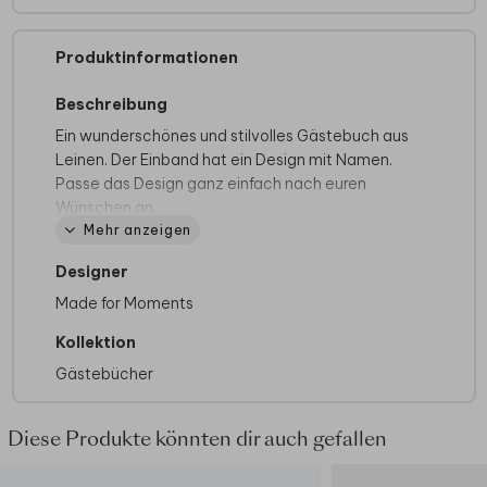
Produktinformationen
Beschreibung
Ein wunderschönes und stilvolles Gästebuch aus
Leinen. Der Einband hat ein Design mit Namen.
Passe das Design ganz einfach nach euren
Wünschen an.
Mehr anzeigen
Produktspezifikationen:
Designer
- Besteht aus 40 Seiten (Anzahl nicht
anpassbar)
Made for Moments
- Innenseiten: cremefarbenes Blankopapier mit
Kollektion
160 g/m² (kein Druck möglich)
Gästebücher
- Foliendruck nicht möglich
- Format klein / hochkant: 21 x 30 cm
- Format groß / quadratisch: 30 x 30 cm
Diese Produkte könnten dir auch gefallen
- Material: Leineneinband