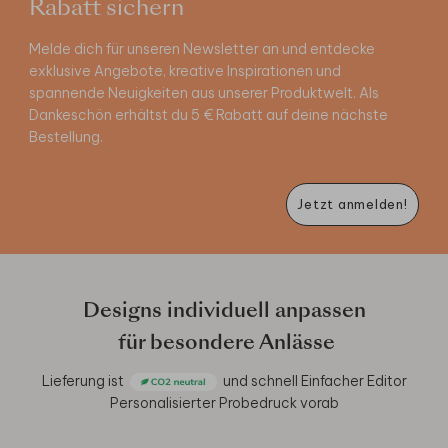
Rabatt sichern
Melde dich für unseren Newsletter an und entdecke
exklusive Angebote, kreative Inspirationen und
spannende Neuigkeiten aus unserer Produktwelt. Als
Dankeschön erhältst du 5 € Rabatt auf deine nächste
Bestellung.
Jetzt anmelden!
Designs individuell anpassen
für besondere Anlässe
Lieferung ist
und schnell
Einfacher Editor
Personalisierter Probedruck vorab