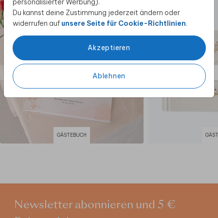
personalisierter Werbung).
Du kannst deine Zustimmung jederzeit ändern oder
widerrufen auf
unsere Seite für Cookie-Richtlinien
.
Akzeptieren
Ablehnen
GÄSTEBUCH
GÄS
Newsletter abonnieren und 5 €