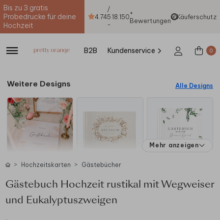
Bis zu 3 gratis
/
+
Probedrucke für deine
4.74
5
18.150
Käuferschutz
Bewertungen
-
Hochzeit
B2B
Kundenservice
0
Weitere Designs
Alle Designs
Mehr anzeigen
Hochzeitskarten
Gästebücher
Gästebuch Hochzeit rustikal mit Wegweiser
und Eukalyptuszweigen