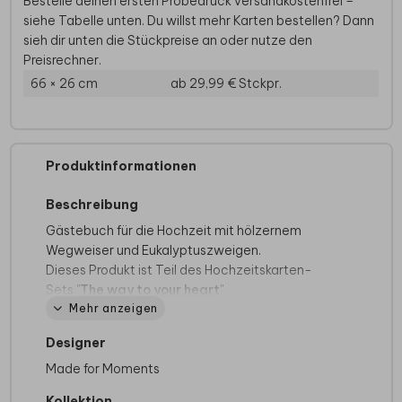
Bestelle deinen ersten Probedruck versandkostenfrei –
siehe Tabelle unten. Du willst mehr Karten bestellen? Dann
sieh dir unten die Stückpreise an oder nutze den
Preisrechner.
66 × 26 cm
ab 29,99 €
Stckpr.
Produktinformationen
Beschreibung
Gästebuch für die Hochzeit mit hölzernem
Wegweiser und Eukalyptuszweigen.
Dieses Produkt ist Teil des Hochzeitskarten-
Sets "
The way to your heart
".
Mehr anzeigen
Das Gästebuch hat 72 Seiten (also 36
Blätter)
Designer
Die Seitenanzahl ist fest und kann nicht
Made for Moments
geändert werden.
Kollektion
Alle Innenseiten sind weiß, unbedruckt und