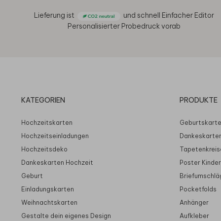
Lieferung ist
und schnell
Einfacher Editor
Personalisierter Probedruck vorab
KATEGORIEN
PRODUKTE
Hochzeitskarten
Geburtskart
Hochzeitseinladungen
Dankeskarte
Hochzeitsdeko
Tapetenkreis
Dankeskarten Hochzeit
Poster Kinde
Geburt
Briefumschlä
Einladungskarten
Pocketfolds
Weihnachtskarten
Anhänger
Gestalte dein eigenes Design
Aufkleber