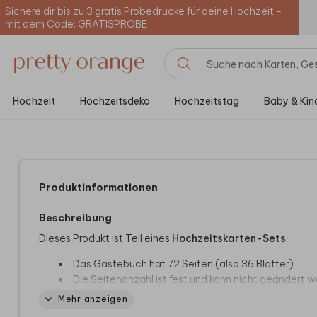
Sichere dir bis zu 3 gratis Probedrucke für deine Hochzeit -
mit dem Code: GRATISPROBE
Hochzeit
Hochzeitsdeko
Hochzeitstag
Baby & Kin
Produktinformationen
Beschreibung
Dieses Produkt ist Teil eines
Hochzeitskarten-Sets
.
Das Gästebuch hat 72 Seiten (also 36 Blätter)
Die Seitenanzahl ist fest und kann nicht geändert w
Alle Innenseiten sind weiß, unbedruckt und können
Mehr anzeigen
beschrieben werden