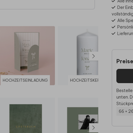
Alle In
kseite
Der Ein
vollständi
Alle Sp
Persönl
es zu
Lieferun
Preis
e und
HOCHZEITSEINLADUNG
HOCHZEITSKERZE
KA
Bestelle
unten. D
Stückpre
66 × 2