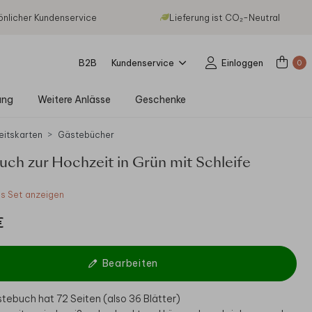
önlicher Kundenservice
Lieferung ist CO₂-Neutral
B2B
Kundenservice
Einloggen
0
ung
Weitere Anlässe
Geschenke
eitskarten
Gästebücher
ch zur Hochzeit in Grün mit Schleife
 Set anzeigen
€
Bearbeiten
tebuch hat 72 Seiten (also 36 Blätter)