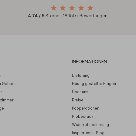
4.74
/ 5
Sterne |
18.150
+ Bewertungen
INFORMATIONEN
en
Lieferung
n Geburt
Häufig gestellte Fragen
e
Über uns
rzimmer
Preise
ge
Kooperationen
Probedruck
Widerrufsbelehrung
Inspirations-Blogs