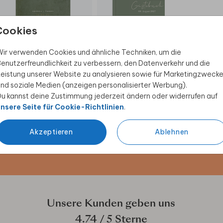
Cookies
GÄSTEBUCH
GÄSTEBUCH
ir verwenden Cookies und ähnliche Techniken, um die
enutzerfreundlichkeit zu verbessern, den Datenverkehr und die
eistung unserer Website zu analysieren sowie für Marketingzweck
nd soziale Medien (anzeigen personalisierter Werbung).
u kannst deine Zustimmung jederzeit ändern oder widerrufen auf
 Rabatt sichern
nsere Seite für Cookie-Richtlinien
.
ive Angebote, kreative
Akzeptieren
Ablehnen
duktwelt. Als Dankeschön
Unsere Kunden geben uns
4.74
/ 5 Sterne