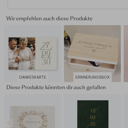
Der Einband des Gästebuchs – die Vorder- und Rüc
– kann vollständig personalisiert werden.
Der Einband ist ein glänzendes Hardcover
Wir empfehlen auch diese Produkte
Foliendruck ist nicht möglich
Aufgrund der unterschiedlichen Materialarten kann 
Farbabweichungen kommen.
Im Editor
Die Vorderseite des Buches ist auf der rechten Seit
die Rückseite auf der linken Seite, da das Buch
aufgeschlagen bedruckt wird.
DANKESKARTE
ERINNERUNGSBOX
Wir empfehlen dir, keine Texte oder Bilder auf dem
Buchrücken zu platzieren.
Diese Produkte könnten dir auch gefallen