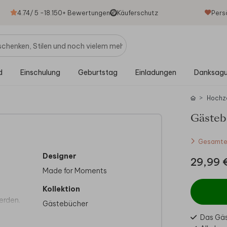
4.74
/ 5 -
18.150
+ Bewertungen
Käuferschutz
Pers
d
Einschulung
Geburtstag
Einladungen
Danksag
Hochz
Gästebu
Gesamtes
Designer
29,99 
Made for Moments
Kollektion
erden.
Gästebücher
Das Gäs