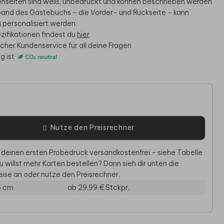
nenseiten sind weiß, unbedruckt und können beschrieben werden
band des Gästebuchs - die Vorder- und Rückseite - kann
g personalisiert werden.
ezifikationen findest du
hier
icher Kundenservice für all deine Fragen
g ist
e
Nutze den Preisrechner
RTENBOX HOCHZEIT
NAMENSKARTEN
M
 deinen ersten Probedruck versandkostenfrei – siehe Tabelle
u willst mehr Karten bestellen? Dann sieh dir unten die
ise an oder nutze den Preisrechner.
6 cm
ab 29,99 €
Stckpr.