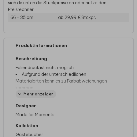
sieh dir unten die Stückpreise an oder nutze den
Preisrechner.
66 × 35 cm
ab 29,99 €
Stckpr.
Produktinformationen
Beschreibung
Foliendruck ist nicht möglich
Aufgrund der unterschiedlichen
Materialarten kann es zu Farbabweichungen
kommen.
Mehr anzeigen
Im Editor
Designer
Die Vorderseite des Buches ist auf der
Made for Moments
rechten Seite und die Rückseite auf der
linken Seite, da das Buch aufgeschlagen
Kollektion
bedruckt wird.
Gästebücher
Wir empfehlen dir, keine Texte oder Bilder