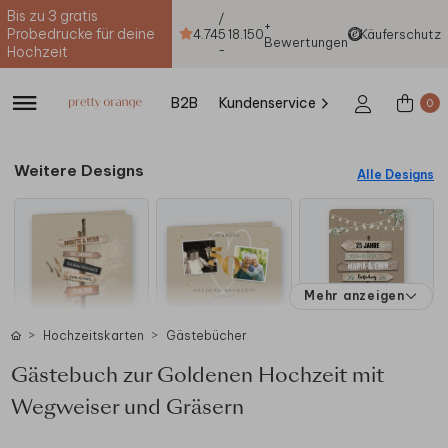
Bis zu 3 gratis
/
+
Probedrucke für deine
4.74
5
18.150
Käuferschutz
Bewertungen
-
Hochzeit
B2B
Kundenservice
0
Weitere Designs
Alle Designs
Mehr anzeigen
Hochzeitskarten
Gästebücher
Gästebuch zur Goldenen Hochzeit mit
Wegweiser und Gräsern