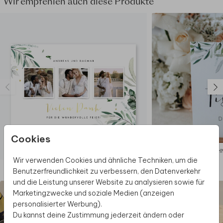
Wir empfehlen auch diese Produkte
Oberfläche:
Druck direkt auf Holz, Maserung
fühlbar und sichtbar
Versand:
Einzeln versendet mit Tracking-
Code
Naturprodukt:
Holzstruktur und -farbe
können variieren
Hinweis:
Die Farbe des Drucks kann dunkler
erscheinen, da der Hintergrund nicht weiß
ist. Große Farbflächen werden nicht
empfohlen.
Cookies
DANKESKARTE
TISC
Wir verwenden Cookies und ähnliche Techniken, um die
Diese Produkte könnten dir auch gefallen
Benutzerfreundlichkeit zu verbessern, den Datenverkehr
und die Leistung unserer Website zu analysieren sowie für
Marketingzwecke und soziale Medien (anzeigen
personalisierter Werbung).
Du kannst deine Zustimmung jederzeit ändern oder