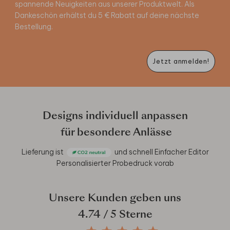
spannende Neuigkeiten aus unserer Produktwelt. Als
Dankeschön erhältst du 5 € Rabatt auf deine nächste
Bestellung.
Jetzt anmelden!
Designs individuell anpassen
für besondere Anlässe
Lieferung ist
und schnell
Einfacher Editor
Personalisierter Probedruck vorab
Unsere Kunden geben uns
4.74
/ 5 Sterne