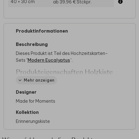
40 × 30 cm
ab 39,96 €
Stckpr.
Produktinformationen
Beschreibung
Dieses Produkt ist Teil des Hochzeitskarten-
Sets "
Modern Eucalyptus
”.
Produkteigenschaften Holzkiste
Mehr anzeigen
Produkteigenschaften:
Kiste mit
abgerundeten Ecken, einem fest sitzenden
Designer
Deckel und seitlichen Griffen.
Made for Moments
Abmessungen:
40 x 30 x 13 cm und 30 x 20
x 13 cm
Kollektion
Material:
Kiefernholz
Erinnerungskiste
Bedruckung:
Vollfarbig auf der Oberseite des
Deckels
Weißdruck und Foliendruck:
Nicht möglich