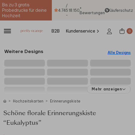
Bis zu 3 gratis
/
+
Probedrucke für deine
4.74
5
18.150
Käuferschutz
Bewertungen
-
Hochzeit
B2B
Kundenservice
0
Weitere Designs
Alle Designs
Mehr anzeigen
Hochzeitskarten
Erinnerungskiste
Schöne florale Erinnerungskiste
“Eukalyptus”