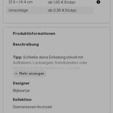
21.6 × 14.4 cm
ab 1,65 €
Stckpr.
Umschläge
ab 0,35 €
Stckpr.
Produktinformationen
Beschreibung
Tipp:
Schließe deine Einladung stilvoll mit
Aufklebern, Lacksiegeln, Samtbändern oder
Kordeln aus Wildlederimitat ab – es gibt
Mehr anzeigen
zahlreiche Möglichkeiten, die deine Einladung
individuell und besonders machen!
Designer
Bitte beachte: Du musst dein eigenes
Dekorations- und Verschlussmaterial separat zu
Blijkaartje
den Karten bestellen. Wenn die Karten zu Hause
Kollektion
ankommen, kannst du den Brief selbst mit der
Diamantenen Hochzeit
Deko zusammenstellen und verschließen.