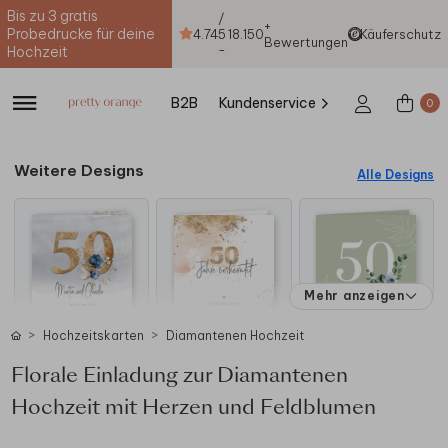
Bis zu 3 gratis
/
+
Probedrucke für deine
4.74
5
18.150
Käuferschutz
Bewertungen
-
Hochzeit
B2B
Kundenservice
0
Weitere Designs
Alle Designs
Mehr anzeigen
Hochzeitskarten
Diamantenen Hochzeit
Florale Einladung zur Diamantenen
Hochzeit mit Herzen und Feldblumen