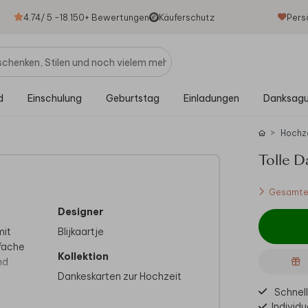
4.74
/ 5 -
18.150
+ Bewertungen
Käuferschutz
Pers
d
Einschulung
Geburtstag
Einladungen
Danksag
Hochz
Tolle D
Gesamtes
Designer
mit
Blijkaartje
nfache
Kollektion
nd
Dankeskarten zur Hochzeit
Schnell
oll ab.
Individu