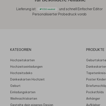
für besondere Anlässe
Lieferung ist
und schnell
Einfacher Editor
Personalisierter Probedruck vorab
KATEGORIEN
PRODUKTE
Hochzeitskarten
Geburtskart
Hochzeitseinladungen
Dankeskarte
Hochzeitsdeko
Tapetenkreis
Dankeskarten Hochzeit
Poster Kinde
Geburt
Briefumschlä
Einladungskarten
Pocketfolds
Weihnachtskarten
Anhänger
Gestalte dein eigenes Design
Aufkleber