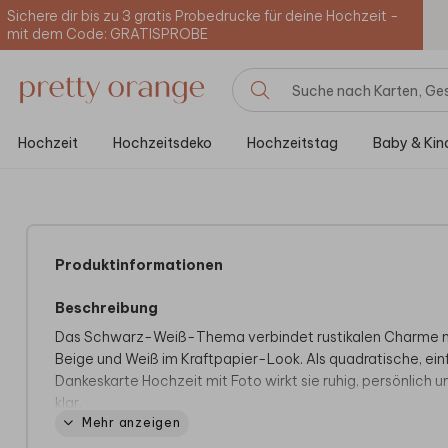
Sichere dir bis zu 3 gratis Probedrucke für deine Hochzeit -
mit dem Code: GRATISPROBE
Hochzeit
Hochzeitsdeko
Hochzeitstag
Baby & Kin
Produktinformationen
Beschreibung
Das Schwarz-Weiß-Thema verbindet rustikalen Charme 
Beige und Weiß im Kraftpapier-Look. Als quadratische, ei
Dankeskarte Hochzeit mit Foto wirkt sie ruhig, persönlich u
klar.
Mehr anzeigen
Mit dieser Dankeskarte schließt ihr euren Hochzeitstag stilv