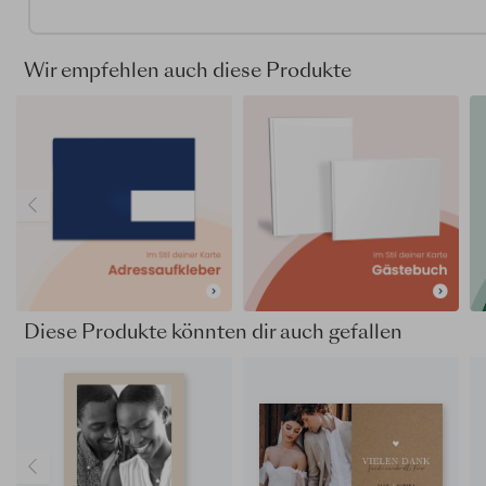
Sie gibt euch Raum, Familie und Freunden für ihre Begleitun
Glückwünsche und gemeinsamen Erinnerungen zu danken.
Wir empfehlen auch diese Produkte
Ihr gestaltet Namen, Hochzeitsdatum, eigene Worte und e
Fotos selbst. So entstehen Dankeskarten Hochzeit selbst
gestalten, die eure Geschichte auf eure Weise erzählen un
persönliche Bedeutung tragen.
Für Papier, Format und Veredelung stehen verschiedene
Möglichkeiten zur Auswahl. Je nach Wahl wirkt das Design
natürlich, fein oder besonders kontrastreich und lässt sich
passend zu eurem Hochzeitsstil abstimmen. Gut zu wissen
Papiersorten beeinflussen die Farbwiedergabe und könne
daher anders aussehen als im Editor. Tipp: Bestellt einen
Probedruck, um zu sehen, wie eure ausgewählten Farben
Diese Produkte könnten dir auch gefallen
tatsächlich gedruckt werden.
Gestaltet die Karte mit euren Fotos und Texten und bestell
kostenlose Probekarte. So könnt ihr Design und Qualität z
in Ruhe ansehen.
Dieses Produkt ist Teil des Hochzeitskarten-Sets
"Und"
.