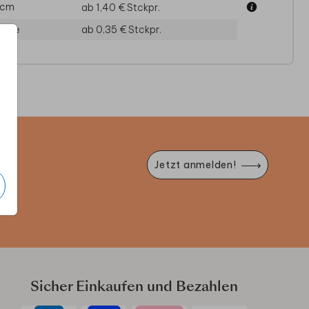
 cm
ab 1,40 €
Stckpr.
läge
ab 0,35 €
Stckpr.
KESKARTE HOCHZEIT
DANKESKARTE HOCHZEIT
DA
e
Jetzt anmelden!
Sicher Einkaufen und Bezahlen