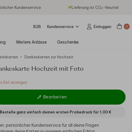
önlicher Kundenservice
Lieferung ist CO₂-Neutral
B2B
Kundenservice
Einloggen
0
ung
Weitere Anlässe
Geschenke
eitskarten
Dankeskarten zur Hochzeit
ankeskarte Hochzeit mit Foto
 Set anzeigen
Bearbeiten
Bestelle ganz einfach deinen ersten Probedruck für
1,00 €
er, persönlicher Kundenservice für all deine Fragen
alisiere deine Karten in unserem einfachen Editor