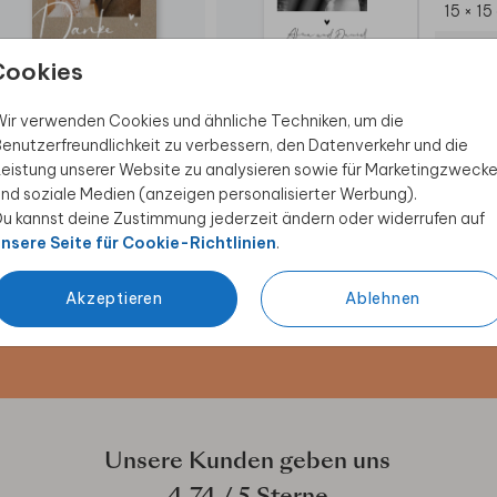
15 × 15
 Alle
Umsch
diesem
Cookies
DANKESKARTE
DANKESKARTE
DAN
ormat
ir verwenden Cookies und ähnliche Techniken, um die
enutzerfreundlichkeit zu verbessern, den Datenverkehr und die
eistung unserer Website zu analysieren sowie für Marketingzweck
nd soziale Medien (anzeigen personalisierter Werbung).
u kannst deine Zustimmung jederzeit ändern oder widerrufen auf
 Rabatt sichern
nsere Seite für Cookie-Richtlinien
.
ive Angebote, kreative
Akzeptieren
Ablehnen
duktwelt. Als Dankeschön
Unsere Kunden geben uns