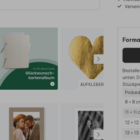
g,
Versen
ure
d eine
Forma
Bestelle
:
unten. D
n
Stückpre
AUFKLEBER
Probed
8 × 8 
11 × 11
t eine
u Hause
12 × 12
13 × 13