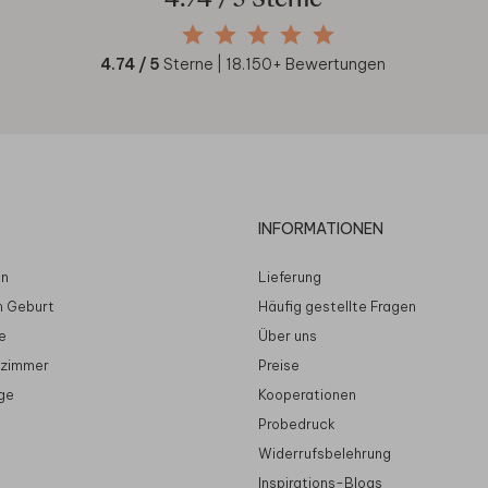
4.74
/ 5 Sterne
4.74
/ 5
Sterne |
18.150
+ Bewertungen
INFORMATIONEN
en
Lieferung
n Geburt
Häufig gestellte Fragen
e
Über uns
rzimmer
Preise
ge
Kooperationen
Probedruck
Widerrufsbelehrung
Inspirations-Blogs